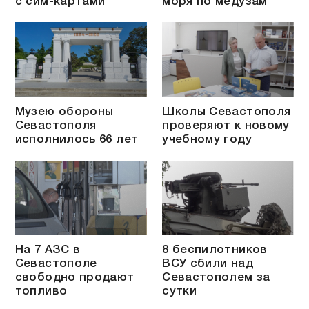
с сим-картами
моря по медузам
Музею обороны
Школы Севастополя
Севастополя
проверяют к новому
исполнилось 66 лет
учебному году
На 7 АЗС в
8 беспилотников
Севастополе
ВСУ сбили над
свободно продают
Севастополем за
топливо
сутки