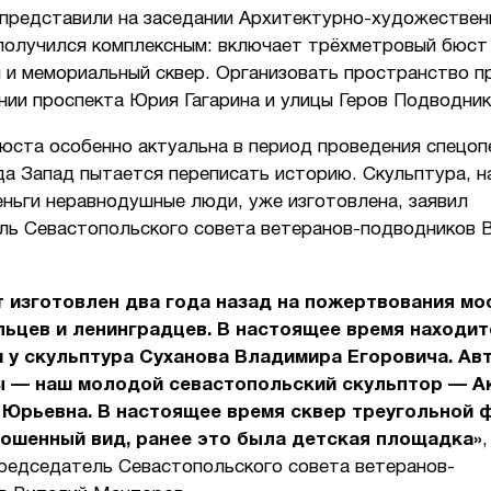
 представили на заседании Архитектурно-художествен
 получился комплексным: включает трёхметровый бюст
 и мемориальный сквер. Организовать пространство 
нии проспекта Юрия Гагарина и улицы Геров Подводник
юста особенно актуальна в период проведения спецоп
да Запад пытается переписать историю. Скульптура, 
ньги неравнодушные люди, уже изготовлена, заявил
ль Севастопольского совета ветеранов-подводников 
 изготовлен два года назад на пожертвования мо
ьцев и ленинградцев. В настоящее время находит
 у скульптура Суханова Владимира Егоровича. Ав
ы — наш молодой севастопольский скульптор — А
 Юрьевна. В настоящее время сквер треугольной
ошенный вид, ранее это была детская площадка»
председатель Севастопольского совета ветеранов-