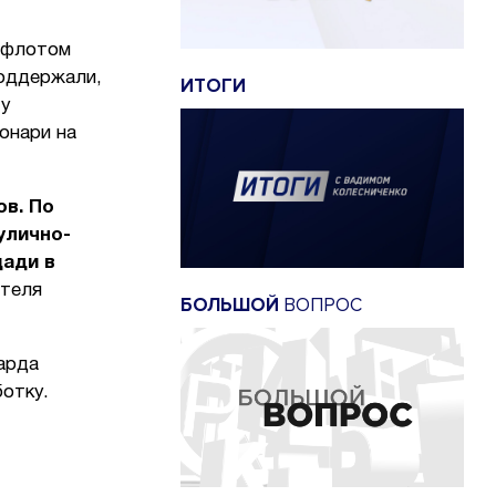
 флотом
оддержали,
ИТОГИ
ту
онари на
ов. По
улично-
щади в
ителя
БОЛЬШОЙ
ВОПРОС
арда
отку.