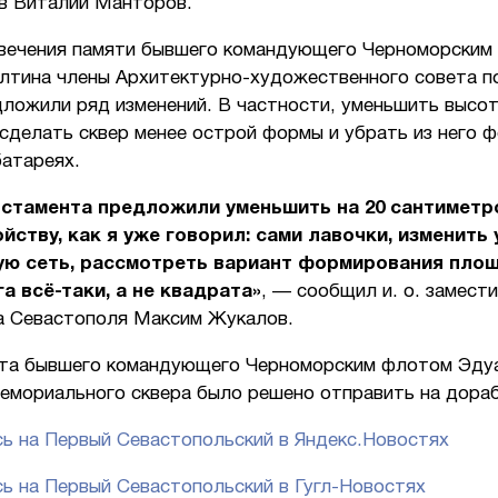
в Виталий Манторов.
вечения памяти бывшего командующего Черноморским
лтина члены Архитектурно-художественного совета п
дложили ряд изменений. В частности, уменьшить высо
сделать сквер менее острой формы и убрать из него ф
батареях.
стамента предложили уменьшить на 20 сантиметр
йству, как я уже говорил: сами лавочки, изменить 
ую сеть, рассмотреть вариант формирования пло
а всё-таки, а не квадрата»
, — сообщил и. о. замест
а Севастополя Максим Жукалов.
та бывшего командующего Черноморским флотом Эду
мемориального сквера было решено отправить на дораб
ь на Первый Севастопольский в Яндекс.Новостях
ь на Первый Севастопольский в Гугл-Новостях