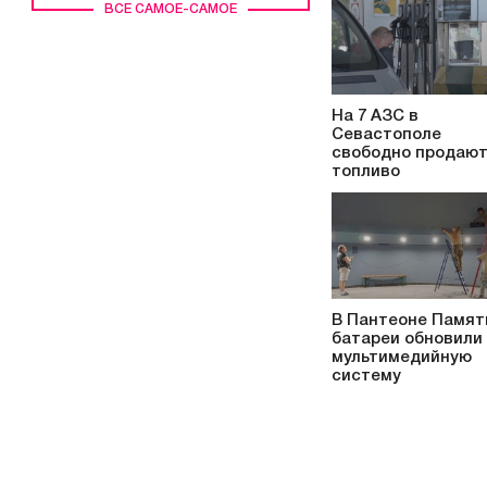
ВСЕ САМОЕ-САМОЕ
На 7 АЗС в
Севастополе
свободно продаю
топливо
В Пантеоне Памят
батареи обновили
мультимедийную
систему