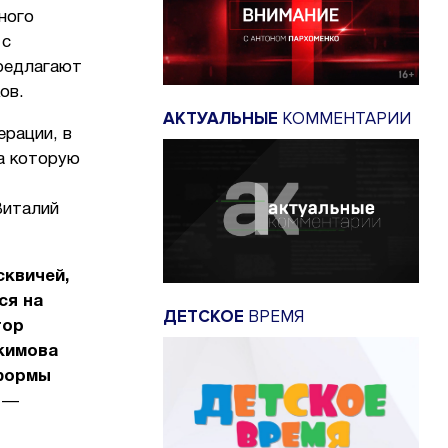
ного
 с
предлагают
ов.
АКТУАЛЬНЫЕ
КОММЕНТАРИИ
ерации, в
на которую
Виталий
сквичей,
ся на
ДЕТСКОЕ
ВРЕМЯ
тор
кимова
 формы
, —