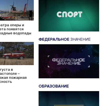
еатра оперы и
ета появятся
кадные водопады
ФЕДЕРАЛЬНОЕ
ЗНАЧЕНИЕ
вгуста в
астополе –
окая пожарная
сность
ОБРАЗОВАНИЕ