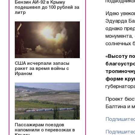
подводнико
Бензин АИ-92 в Крыму
подешевел до 100 рублей за
литр
Идею увеко
Эдуарда Ба
однако пре
монумента, 
солнечных 
«Высоту по
США исчерпали запасы
благоустро
ракет за время войны с
тропиночн
Ираном
форме круг
губернатор
Проект бюс
Балтина и 
Подпишитес
Пассажирам поездов
напомнили о перевозках в
Подпишитес