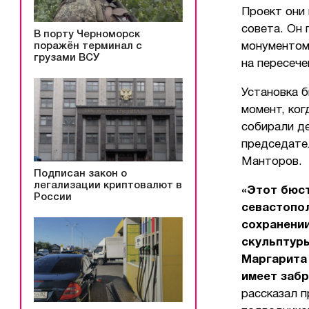
Проект они
совета. Он
В порту Черноморск
поражён терминал с
монументом
грузами ВСУ
на пересече
Установка б
момент, ког
собирали де
председате
Манторов.
Подписан закон о
легализации криптовалют в
«Этот бюст
России
севастопол
сохранении
скульптур
Маргарита
имеет забр
рассказал 