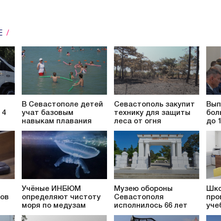
Е
В Севастополе детей
Севастополь закупит
Вып
 4
учат базовым
технику для защиты
бол
навыкам плавания
леса от огня
до 
Учёные ИНБЮМ
Музею обороны
Шко
ков
определяют чистоту
Севастополя
про
моря по медузам
исполнилось 66 лет
уче