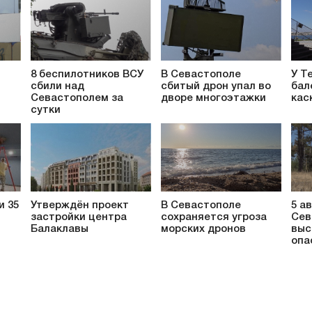
8 беспилотников ВСУ
В Севастополе
У Т
сбили над
сбитый дрон упал во
бал
т
Севастополем за
дворе многоэтажки
кас
сутки
и 35
Утверждён проект
В Севастополе
5 а
застройки центра
сохраняется угроза
Сев
Балаклавы
морских дронов
выс
опа