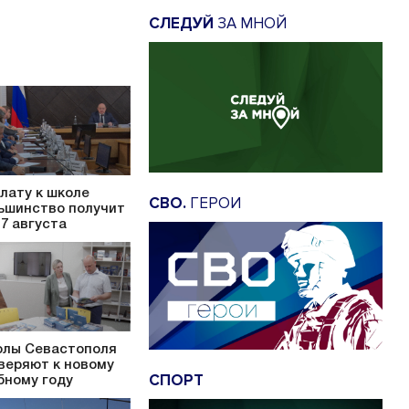
СЛЕДУЙ
ЗА МНОЙ
лату к школе
СВО.
ГЕРОИ
ьшинство получит
17 августа
лы Севастополя
веряют к новому
СПОРТ
бному году