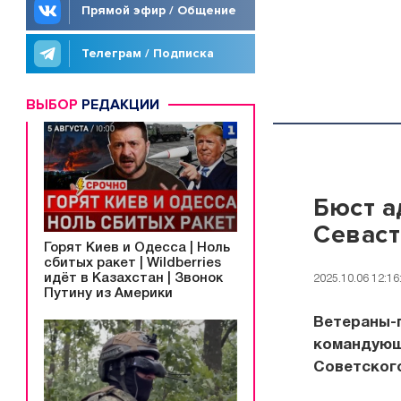
Прямой эфир / Общение
Телеграм / Подписка
ВЫБОР
РЕДАКЦИИ
Бюст а
Севас
Горят Киев и Одесса | Ноль
сбитых ракет | Wildberries
идёт в Казахстан | Звонок
2025.10.06 12:16
Путину из Америки
Ветераны-
командующе
Советског