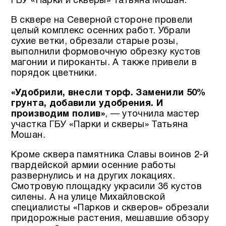
ГБУ «Парки и скверы» Татьяна Мошан.
В сквере на Северной стороне провели
целый комплекс осенних работ. Убрали
сухие ветки, обрезали старые розы,
выполнили формовочную обрезку кустов
магонии и пироканты. А также привели в
порядок цветники.
«Удобрили, внесли торф. Заменили 50%
грунта, добавили удобрения. И
производим полив»
, — уточнила мастер
участка ГБУ «Парки и скверы» Татьяна
Мошан.
Кроме сквера памятника Славы воинов 2-й
гвардейской армии осенние работы
развернулись и на других локациях.
Смотровую площадку украсили 36 кустов
силены. А на улице Михайловской
специалисты «Парков и скверов» обрезали
придорожные растения, мешавшие обзору