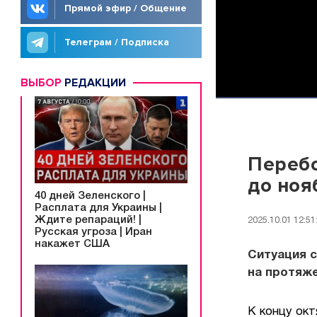
Прямой эфир / Общение
Телеграм / Подписка
ВЫБОР
РЕДАКЦИИ
Перебо
до ноя
40 дней Зеленского |
Расплата для Украины |
Ждите репараций! |
2025.10.01 12:51
Русская угроза | Иран
накажет США
Ситуация 
на протяже
К концу ок