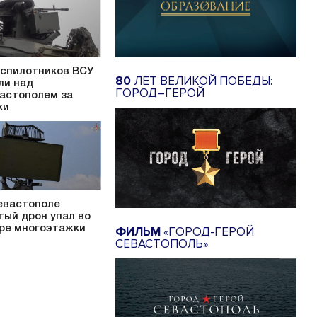
еспилотников ВСУ
80
ЛЕТ ВЕЛИКОЙ ПОБЕДЫ:
ли над
ГОРОД–ГЕРОЙ
астополем за
ки
евастополе
тый дрон упал во
ре многоэтажки
ФИЛЬМ
«ГОРОД-ГЕРОЙ
СЕВАСТОПОЛЬ»