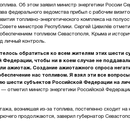
оплива. Об этом заявил министр энергетики России Се
лава федерального ведомства прибыл с рабочим визито
звития топливно-энергетического комплекса на полуо
Совете министров Республики. Сергей Цивилёв отмети
 обеспечением топливом Севастополя, Крыма и истори
д личный контроль.
телось обратиться ко всем жителям этих шести с
 Федерации, чтобы ни в коем случае не поддавали
али ажиотаж. Создание ажиотажного спроса негат
обеспечение нас топливом. Я взял эти все вопросы
ию шести субъектов Российской Федерации на ли
, — отметил министр энергетики Российской Федераци
ажа, возникшая из-за топлива, постепенно сходит на 
орючего продолжаются, заверил губернатор Севастоп