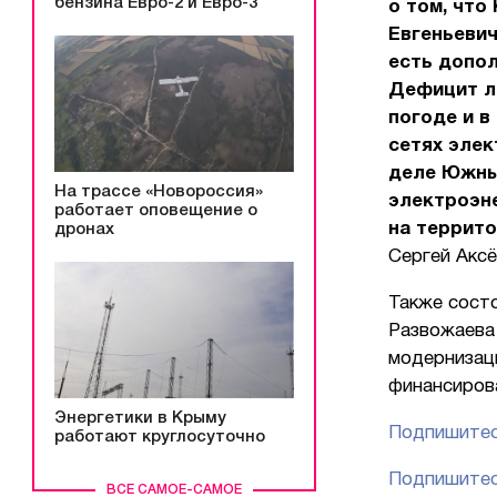
бензина Евро-2 и Евро-3
о том, что
Евгеньевич
есть допо
Дефицит л
погоде и в
сетях элек
деле Южны
На трассе «Новороссия»
электроэн
работает оповещение о
на террит
дронах
Сергей Аксё
Также сост
Развожаева
модернизац
финансиров
Энергетики в Крыму
Подпишитес
работают круглосуточно
Подпишитес
ВСЕ САМОЕ-САМОЕ