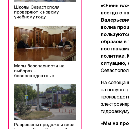
«Очень важ
Школы Севастополя
проверяют к новому
всегда с н
учебному году
Валерьеви
волна прош
пользуются
образом в 
поставками
политики.
ситуацию, 
Меры безопасности на
Севастопол
выборах –
беспрецедентные
На совещан
на полуостр
производст
электроэнер
гидроаккум
«Мы на про
Разрешены продажа и ввоз