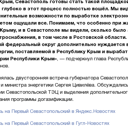
 Крым, Севастополь готовы стать такой площадкой
 глубоко в этот процесс полностью вошёл. Мы вид
лнительные возможности по выработке электроэне
етом ощущали все. Понимаем, что особенно при ж
 Крыму, и в Севастополе мы видели, сколько было 
троснабжения, в том числе в Ростовской области.
й федеральный округ дополнительно нуждается 
ергии, поставляемой в Республику Крым и выраба
ории Республики Крым»
, — подчеркнул глава Республ
нов.
оялась двусторонняя встреча губернатора Севастопо
 и министра энергетики Сергея Цивилёва. Обсуждалис
ии Севастопольской ТЭЦ и выделения дополнительног
ания программы догазификации.
ь на Первый Севастопольский в Яндекс.Новостях
ь на Первый Севастопольский в Гугл-Новостях