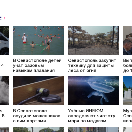
Е
В Севастополе детей
Севастополь закупит
Вып
 4
учат базовым
технику для защиты
бол
навыкам плавания
леса от огня
до 
ся
В Севастополе
Учёные ИНБЮМ
Муз
 8
осудили мошенников
определяют чистоту
Сев
с сим-картами
моря по медузам
исп