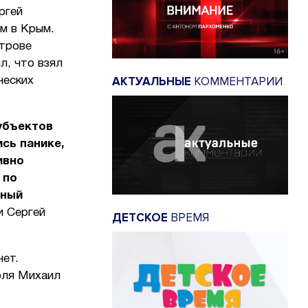
ргей
м в Крым.
строве
л, что взял
АКТУАЛЬНЫЕ
КОММЕНТАРИИ
ческих
убъектов
сь панике,
ивно
 по
чный
и Сергей
ДЕТСКОЕ
ВРЕМЯ
нет.
оля Михаил