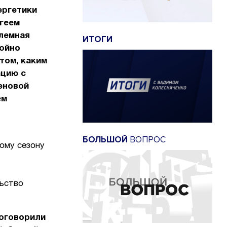
ергетики
ргеем
лемная
ИТОГИ
койно
том, каким
ацию с
еновой
ем
БОЛЬШОЙ
ВОПРОС
ому сезону
льство
роговорили