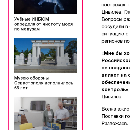
поставках т
Цивилёв. Г
Учёные ИНБЮМ
Вопросы ра
определяют чистоту моря
обсудили в 
по медузам
ситуацию с
регионов по
«Мне бы хо
Российской
не создав
влияет на 
Музею обороны
обеспечен
Севастополя исполнилось
66 лет
контроль»
Цивилёв.
Волна ажиот
Поставки г
Развожаев.