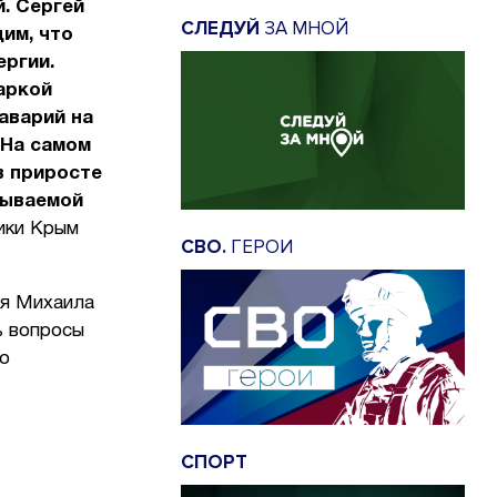
. Сергей
СЛЕДУЙ
ЗА МНОЙ
им, что
ргии.
аркой
аварий на
 На самом
в приросте
тываемой
ики Крым
СВО.
ГЕРОИ
ля Михаила
ь вопросы
о
СПОРТ