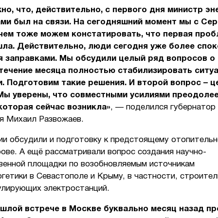
но, что, действительно, с первого дня министр эн
ами был на связи. На сегодняшний момент мы с Се
чем тоже можем констатировать, что первая проб
ла. Действительно, люди сегодня уже более спо
 заправками. Мы обсудили целый ряд вопросов о 
течение месяца полностью стабилизировать ситу
. Подготовим такие решения. И второй вопрос – ц
 Мы уверены, что совместными усилиями преодоле
которая сейчас возникла»
, — поделился губернатор
я Михаил Развожаев.
ии обсудили и подготовку к предстоящему отопительн
ове. А ещё рассматривали вопрос создания научно-
венной площадки по возобновляемым источникам
гетики в Севастополе и Крыму, в частности, строите
улирующих электростанций.
шлой встрече в Москве буквально месяц назад п