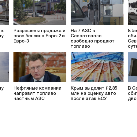
ля
Разрешены продажа и
На 7 АЗС в
8 б
му
ввоз бензина Евро-2 и
Севастополе
сби
Евро-3
свободно продают
Сев
топливо
сут
му
Нефтяные компании
Крым выделит ₽2,85
В С
направят топливо
млн на оценку авто
сби
частным АЗС
после атак ВСУ
дво