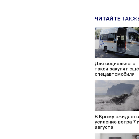
ЧИТАЙТЕ
ТАКЖ
Для социального
такси закупят ещё
спецавтомобиля
В Крыму ожидает
усиление ветра 7 и
августа