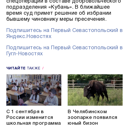
спецоперации в составе добровольческого
подразделения «Кубань». В ближайшее
время суд примет решение об избрании
бывшему чиновнику меры пресечения.
Подпишитесь на Первый Севастопольский в
Яндекс.Новостях
Подпишитесь на Первый Севастопольский в
Гугл-Новостях
ЧИТАЙТЕ
ТАКЖЕ
С 1 сентября в
В Челябинском
России изменится
зоопарке появился
школьная программа
юный бизон