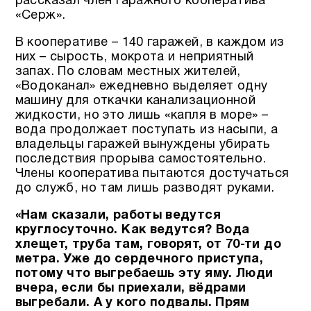
рассказал член гаражного кооператива
«Серж».
В кооперативе – 140 гаражей, в каждом из
них – сырость, мокрота и неприятный
запах. По словам местных жителей,
«Водоканал» ежедневно выделяет одну
машину для откачки канализационной
жидкости, но это лишь «капля в море» –
вода продолжает поступать из насыпи, а
владельцы гаражей вынуждены убирать
последствия прорыва самостоятельно.
Члены кооператива пытаются достучаться
до служб, но там лишь разводят руками.
«Нам сказали, работы ведутся
круглосуточно. Как ведутся? Вода
хлещет, труба там, говорят, от 70-ти до
метра.
Уже до сердечного приступа,
потому что выгребаешь эту яму. Люди
вчера, если бы приехали, вёдрами
выгребали. А у кого подвалы.
Прям