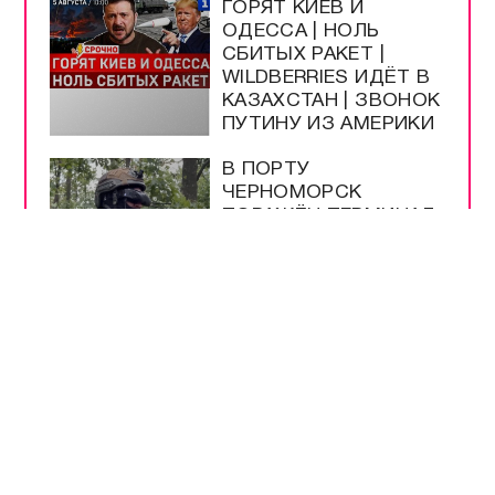
ГОРЯТ КИЕВ И
ОДЕССА | НОЛЬ
СБИТЫХ РАКЕТ |
WILDBERRIES ИДЁТ В
КАЗАХСТАН | ЗВОНОК
ПУТИНУ ИЗ АМЕРИКИ
В ПОРТУ
ЧЕРНОМОРСК
ПОРАЖЁН ТЕРМИНАЛ
С ГРУЗАМИ ВСУ
ПОДПИСАН ЗАКОН О
ЛЕГАЛИЗАЦИИ
КРИПТОВАЛЮТ В
РОССИИ
БЕНЗИН АИ-92 В
КРЫМУ ПОДЕШЕВЕЛ
ДО 100 РУБЛЕЙ ЗА
ЛИТР