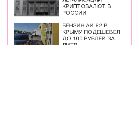
ЛЕГАЛИЗАЦИИ
КРИПТОВАЛЮТ В
РОССИИ
БЕНЗИН АИ-92 В
КРЫМУ ПОДЕШЕВЕЛ
ДО 100 РУБЛЕЙ ЗА
ЛИТР
США ИСЧЕРПАЛИ
ЗАПАСЫ РАКЕТ ЗА
ВРЕМЯ ВОЙНЫ С
ИРАНОМ
ПАССАЖИРАМ
ПОЕЗДОВ
НАПОМНИЛИ О
ПЕРЕВОЗКАХ В
КРЫМУ
ПУТИН ПОДПИСАЛ
ЗАКОН О