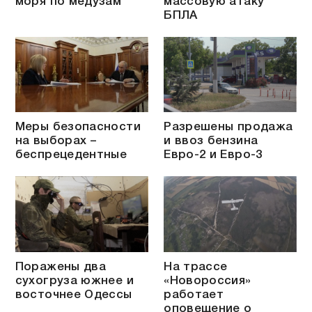
моря по медузам
массовую атаку
БПЛА
Меры безопасности
Разрешены продажа
на выборах –
и ввоз бензина
беспрецедентные
Евро-2 и Евро-3
Поражены два
На трассе
сухогруза южнее и
«Новороссия»
восточнее Одессы
работает
оповещение о