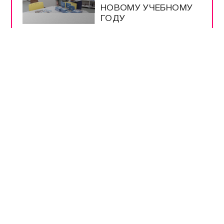
НОВОМУ УЧЕБНОМУ
ГОДУ
МЕРЫ
БЕЗОПАСНОСТИ НА
ВЫБОРАХ –
БЕСПРЕЦЕДЕНТНЫЕ
РАЗРЕШЕНЫ
ПРОДАЖА И ВВОЗ
БЕНЗИНА ЕВРО-2 И
ЕВРО-3
НА ТРАССЕ
«НОВОРОССИЯ»
РАБОТАЕТ
ОПОВЕЩЕНИЕ О
ДРОНАХ
ЭНЕРГЕТИКИ В
КРЫМУ РАБОТАЮТ