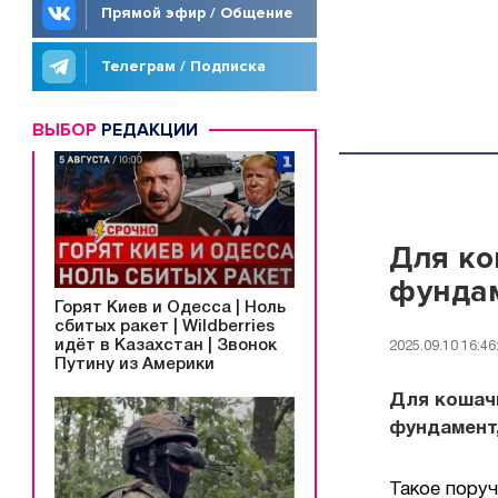
Прямой эфир / Общение
Телеграм / Подписка
ВЫБОР
РЕДАКЦИИ
Для ко
фунда
Горят Киев и Одесса | Ноль
сбитых ракет | Wildberries
идёт в Казахстан | Звонок
2025.09.10 16:46
Путину из Америки
Для кошач
фундамент
Такое пору