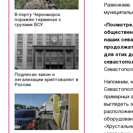
Развожаев. 
муниципальн
В порту Черноморск
поражён терминал с
грузами ВСУ
«Посмотрел
обществен
наших сева
продолжат
для этих д
севастопол
Севастопол
Подписан закон о
легализации криптовалют в
Напомним, 
России
Севастополя
примерных 
выглядеть э
расположен
оборудован
«Хрустальны