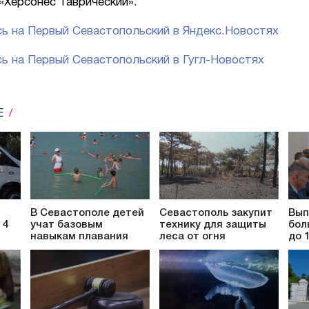
«Херсонес Таврический».
ь на Первый Севастопольский в Яндекс.Новостях
ь на Первый Севастопольский в Гугл-Новостях
Е
В Севастополе детей
Севастополь закупит
Вып
 4
учат базовым
технику для защиты
бол
навыкам плавания
леса от огня
до 