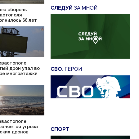
СЛЕДУЙ
ЗА МНОЙ
ею обороны
астополя
олнилось 66 лет
евастополе
СВО.
ГЕРОИ
тый дрон упал во
ре многоэтажки
евастополе
раняется угроза
СПОРТ
ских дронов