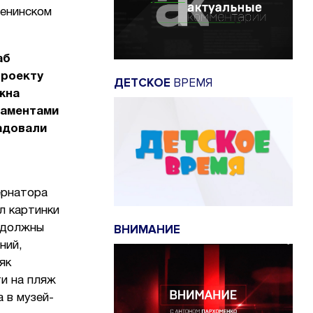
Ленинском
аб
проекту
ДЕТСКОЕ
ВРЕМЯ
жна
даментами
адовали
ернатора
л картинки
ВНИМАНИЕ
 должны
ний,
як
и на пляж
 в музей-