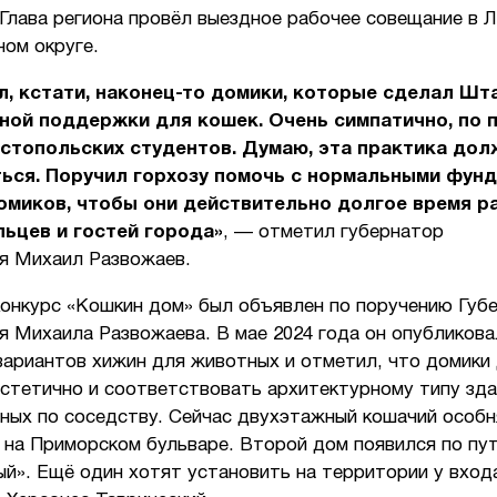
Глава региона провёл выездное рабочее совещание в 
ом округе.
, кстати, наконец-то домики, которые сделал Шт
ной поддержки для кошек. Очень симпатично, по 
стопольских студентов. Думаю, эта практика дол
ься. Поручил горхозу помочь с нормальными фун
омиков, чтобы они действительно долгое время р
ьцев и гостей города»
, — отметил губернатор
я Михаил Развожаев.
конкурс «Кошкин дом» был объявлен по поручению Губ
 Михаила Развожаева. В мае 2024 года он опубликова
вариантов хижин для животных и отметил, что домики
стетично и соответствовать архитектурному типу зда
ных по соседству. Сейчас двухэтажный кошачий особн
 на Приморском бульваре. Второй дом появился по пут
й». Ещё один хотят установить на территории у входа