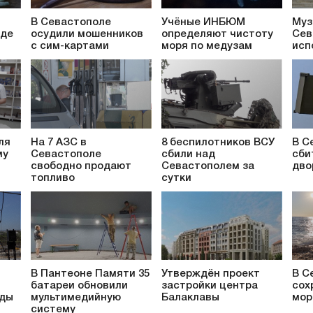
В Севастополе
Учёные ИНБЮМ
Муз
аде
осудили мошенников
определяют чистоту
Сев
с сим-картами
моря по медузам
исп
ля
На 7 АЗС в
8 беспилотников ВСУ
В С
му
Севастополе
сбили над
сби
свободно продают
Севастополем за
дво
топливо
сутки
В Пантеоне Памяти 35
Утверждён проект
В С
батареи обновили
застройки центра
сох
ады
мультимедийную
Балаклавы
мор
систему