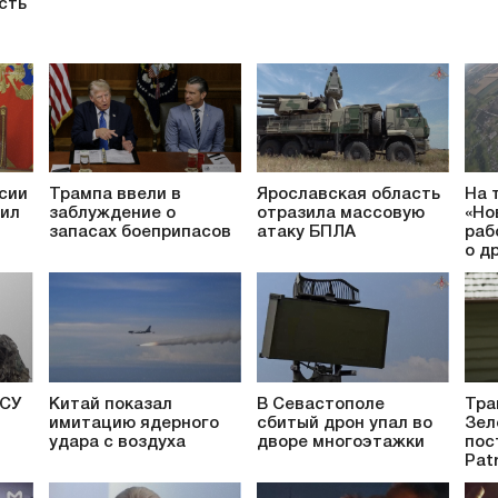
сть
сии
Трампа ввели в
Ярославская область
На 
сил
заблуждение о
отразила массовую
«Но
запасах боеприпасов
атаку БПЛА
раб
о д
ВСУ
Китай показал
В Севастополе
Тра
имитацию ядерного
сбитый дрон упал во
Зел
удара с воздуха
дворе многоэтажки
пос
Patr