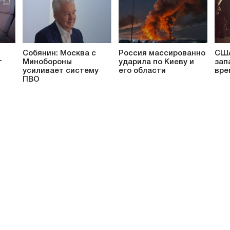
Собянин: Москва с
Россия массированно
США
т
Минобороны
ударила по Киеву и
зап
усиливает систему
его области
вре
ПВО