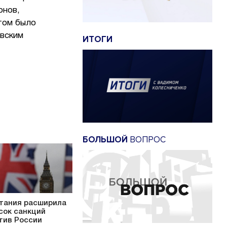
онов,
том было
авским
ИТОГИ
БОЛЬШОЙ
ВОПРОС
тания расширила
сок санкций
тив России