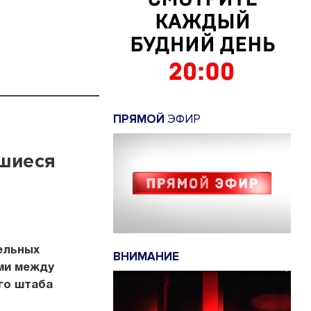
ПРЯМОЙ
ЭФИР
вшиеся
ельных
ВНИМАНИЕ
ами между
го штаба