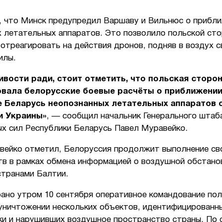
, что Минск предупредил Варшаву и Вильнюс о прибл
х летательных аппаратов. Это позволило польской ст
отреагировать на действия дронов, подняв в воздух с
илы.
вости ради, стоит отметить, что польская сторо
вала белорусские боевые расчёты о приближении
е Беларусь неопознанных летательных аппаратов 
и Украины»
, — сообщил начальник Генерального штаб
х сил Республики Беларусь Павел Муравейко.
вейко отметил, Белоруссия продолжит выполнение св
тв в рамках обмена информацией о воздушной обстано
странами Балтии.
рано утром 10 сентября оперативное командование пол
 уничтожении нескольких объектов, идентифицированны
ки и нарушивших воздушное пространство страны. По