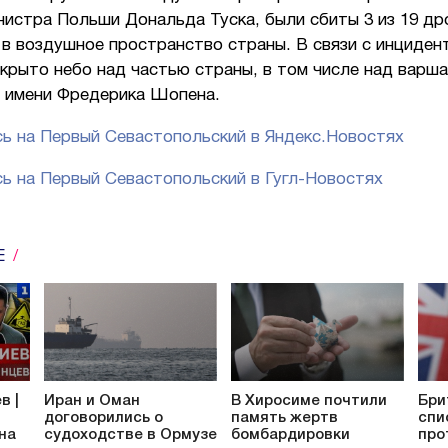
истра Польши Дональда Туска, были сбиты 3 из 19 др
 в воздушное пространство страны. В связи с инциден
крыто небо над частью страны, в том числе над варш
 имени Фредерика Шопена.
ь на Первый Севастопольский в Яндекс.Новостях
ь на Первый Севастопольский в Гугл-Новостях
Е
в |
Иран и Оман
В Хиросиме почтили
Бри
договорились о
память жертв
спи
 на
судоходстве в Ормузе
бомбардировки
про