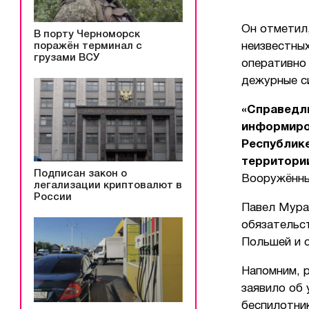
Он отметил
В порту Черноморск
поражён терминал с
неизвестны
грузами ВСУ
оперативно 
дежурные с
«Справедли
информиро
Республик
территори
Подписан закон о
Вооружённы
легализации криптовалют в
России
Павел Мура
обязательс
Польшей и 
Напомним, 
заявило об
беспилотни