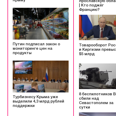
Крыму
Ярославскую обла
| Кто поджёг
Францию?
Путин подписал закон о
Товарооборот Рос
мониторинге цен на
и Киргизии превы
продукты
$5 млрд
8 беспилотников 
Турбизнесу Крыма уже
сбили над
выделили 4,3 млрд рублей
Севастополем за
поддержки
сутки