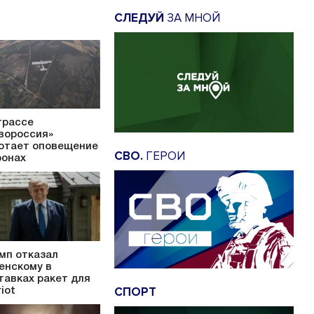
СЛЕДУЙ
ЗА МНОЙ
трассе
вороссия»
отает оповещение
СВО.
ГЕРОИ
ронах
мп отказал
енскому в
тавках ракет для
СПОРТ
iot