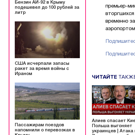
Бензин АИ-92 в Крыму
премьер-мин
подешевел до 100 рублей за
литр
вторгшихся
временно за
аэропортом
Подпишитес
Подпишитес
США исчерпали запасы
ракет за время войны с
Ираном
ЧИТАЙТЕ
ТАКЖ
Алиев спасает Кие
Пассажирам поездов
Польша выгоняет
напомнили о перевозках в
украинцев | Атака