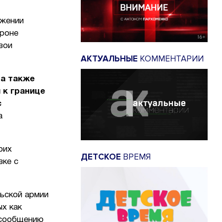
ижении
ороне
вои
АКТУАЛЬНЫЕ
КОММЕНТАРИИ
на также
 к границе
с
а
оих
ДЕТСКОЕ
ВРЕМЯ
вке с
ьской армии
х как
 сообщению