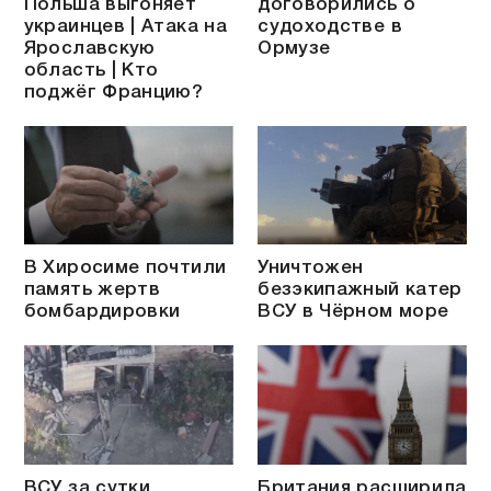
Польша выгоняет
договорились о
украинцев | Атака на
судоходстве в
Ярославскую
Ормузе
область | Кто
поджёг Францию?
В Хиросиме почтили
Уничтожен
память жертв
безэкипажный катер
бомбардировки
ВСУ в Чёрном море
ВСУ за сутки
Британия расширила