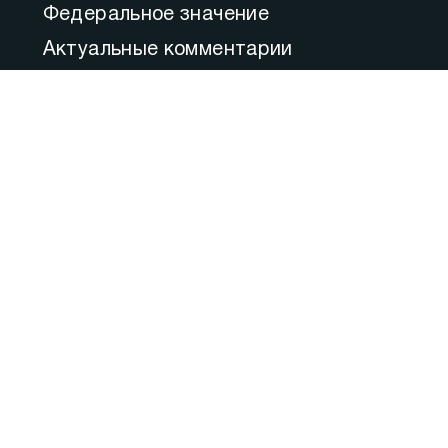
Федеральное значение
Актуальные комментарии
Образование
80 ЛЕТ ВЕЛИКОЙ ПОБЕДЫ: Город–
Герой
Ожившая история Героев Победы
Фильм «Осаждённые»
Фильм «Город-Герой Севастополь»
80 лет освобождения Севастополя
Большой вопрос
Итоги