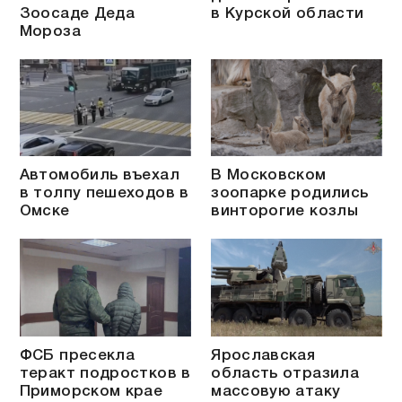
Зоосаде Деда
в Курской области
Мороза
Автомобиль въехал
В Московском
в толпу пешеходов в
зоопарке родились
Омске
винторогие козлы
ФСБ пресекла
Ярославская
теракт подростков в
область отразила
Приморском крае
массовую атаку