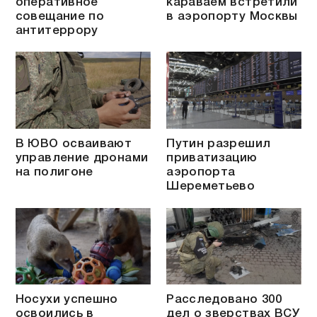
оперативное
караваем встретили
совещание по
в аэропорту Москвы
антитеррору
В ЮВО осваивают
Путин разрешил
управление дронами
приватизацию
на полигоне
аэропорта
Шереметьево
Носухи успешно
Расследовано 300
освоились в
дел о зверствах ВСУ