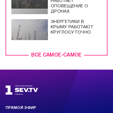
ВЫБОРАХ –
БЕСПРЕЦЕДЕНТНЫЕ
РАЗРЕШЕНЫ
ПРОДАЖА И ВВОЗ
БЕНЗИНА ЕВРО-2 И
ЕВРО-3
НА ТРАССЕ
«НОВОРОССИЯ»
РАБОТАЕТ
ОПОВЕЩЕНИЕ О
ДРОНАХ
ЭНЕРГЕТИКИ В
КРЫМУ РАБОТАЮТ
КРУГЛОСУТОЧНО
ВСЕ САМОЕ-САМОЕ