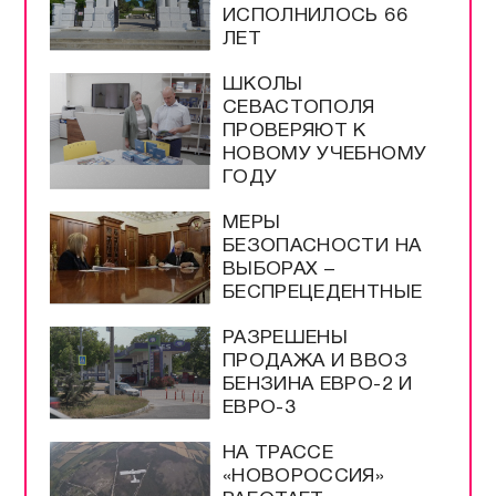
РУССКАЯ УГРОЗА |
ИРАН НАКАЖЕТ США
УЧЁНЫЕ ИНБЮМ
ОПРЕДЕЛЯЮТ
ЧИСТОТУ МОРЯ ПО
МЕДУЗАМ
МУЗЕЮ ОБОРОНЫ
СЕВАСТОПОЛЯ
ИСПОЛНИЛОСЬ 66
ЛЕТ
ШКОЛЫ
СЕВАСТОПОЛЯ
ПРОВЕРЯЮТ К
НОВОМУ УЧЕБНОМУ
ГОДУ
МЕРЫ
БЕЗОПАСНОСТИ НА