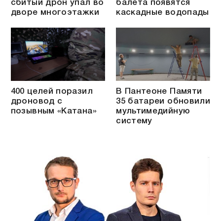
сбитый дрон упал во
балета появятся
дворе многоэтажки
каскадные водопады
400 целей поразил
В Пантеоне Памяти
дроновод с
35 батареи обновили
позывным «Катана»
мультимедийную
систему