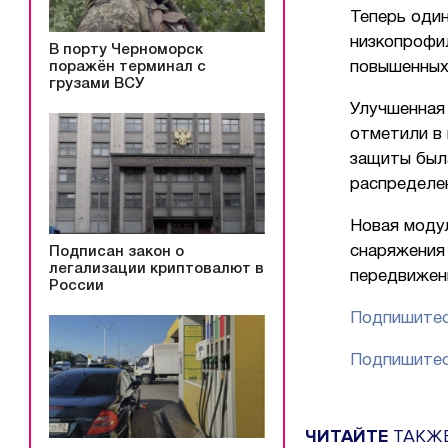
Теперь оди
низкопрофи
В порту Черноморск
поражён терминал с
повышенных
грузами ВСУ
Улучшенная 
отметили в
защиты была
распределе
Новая моду
снаряжения
Подписан закон о
легализации криптовалют в
передвижени
России
Подпишитес
Подпишитес
ЧИТАЙТЕ
ТАКЖ