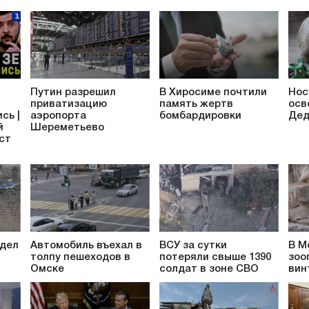
Путин разрешил
В Хиросиме почтили
Нос
приватизацию
память жертв
осв
сь |
аэропорта
бомбардировки
Дед
й
Шереметьево
аст
 дел
Автомобиль въехал в
ВСУ за сутки
В М
толпу пешеходов в
потеряли свыше 1390
зоо
Омске
солдат в зоне СВО
вин