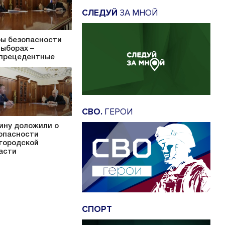
СЛЕДУЙ
ЗА МНОЙ
ы безопасности
выборах –
прецедентные
СВО.
ГЕРОИ
ину доложили о
опасности
городской
асти
СПОРТ