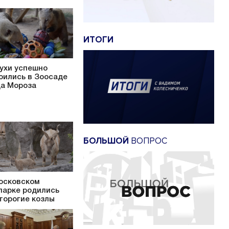
ИТОГИ
ухи успешно
оились в Зоосаде
а Мороза
БОЛЬШОЙ
ВОПРОС
осковском
парке родились
торогие козлы