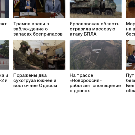
акт
Трампа ввели в
Ярославская область
Мер
заблуждение о
отразила массовую
на 
запасах боеприпасов
атаку БПЛА
бес
жа и
Поражены два
На трассе
Пут
-2 и
сухогруза южнее и
«Новороссия»
без
восточнее Одессы
работает оповещение
Бел
о дронах
обл