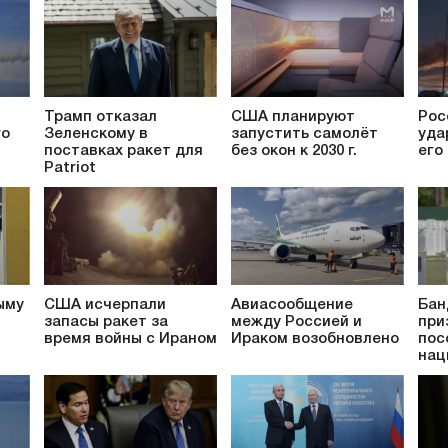
Трамп отказал
США планируют
Рос
го
Зеленскому в
запустить самолёт
уда
поставках ракет для
без окон к 2030 г.
его
Patriot
ыму
США исчерпали
Авиасообщение
Бан
запасы ракет за
между Россией и
при
время войны с Ираном
Ираком возобновлено
пос
нац