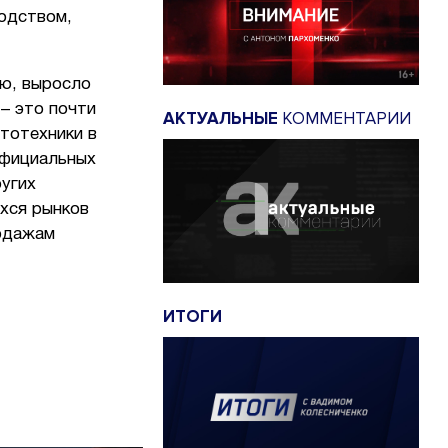
водством,
ю, выросло
– это почти
АКТУАЛЬНЫЕ
КОММЕНТАРИИ
тотехники в
официальных
ругих
хся рынков
родажам
ИТОГИ