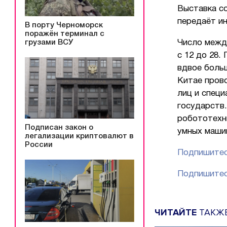
Выставка с
передаёт и
В порту Черноморск
поражён терминал с
грузами ВСУ
Число межд
с 12 до 28.
вдвое боль
Китае прово
лиц и специ
государств
робототехн
Подписан закон о
умных маши
легализации криптовалют в
России
Подпишитес
Подпишитес
ЧИТАЙТЕ
ТАКЖ