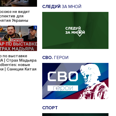
СЛЕДУЙ
ЗА МНОЙ
осоюз не видит
спектив для
нятия Украины
р по выставке
СВО.
ГЕРОИ
А | Страх Мадьяра
ldberries: новые
ки | Санкции Китая
СПОРТ