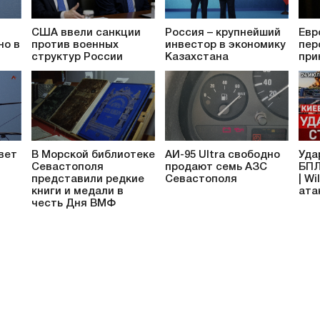
США ввели санкции
Россия – крупнейший
Евр
но в
против военных
инвестор в экономику
пер
структур России
Казахстана
при
вет
В Морской библиотеке
АИ-95 Ultra свободно
Уда
Севастополя
продают семь АЗС
БПЛ
представили редкие
Севастополя
| Wi
книги и медали в
ата
честь Дня ВМФ