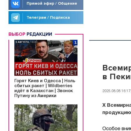
Прямой эфир / Общение
Телеграм / Подписка
ВЫБОР
РЕДАКЦИИ
Всемир
в Пеки
Горят Киев и Одесса | Ноль
сбитых ракет | Wildberries
идёт в Казахстан | Звонок
2025.08.08 16:17
Путину из Америки
Х Всемирн
продукцию 
Особое вни