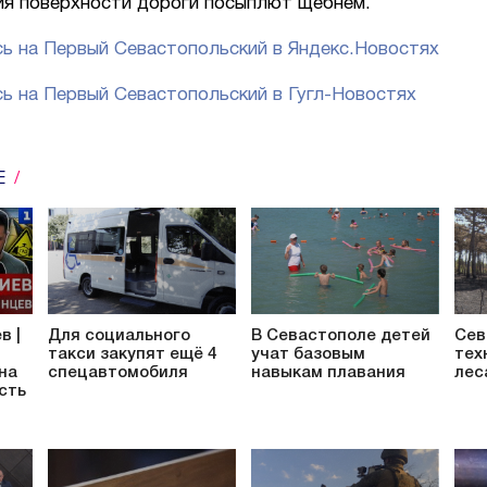
ия поверхности дороги посыплют щебнем.
ь на Первый Севастопольский в Яндекс.Новостях
ь на Первый Севастопольский в Гугл-Новостях
Е
в |
Для социального
В Севастополе детей
Сев
такси закупят ещё 4
учат базовым
тех
 на
спецавтомобиля
навыкам плавания
лес
сть