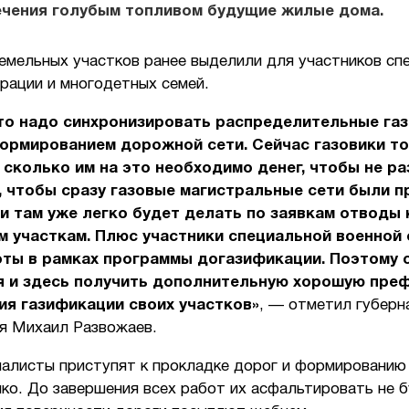
ечения голубым топливом будущие жилые дома.
емельных участков ранее выделили для участников сп
рации и многодетных семей.
то надо синхронизировать распределительные га
формированием дорожной сети. Сейчас газовики т
 сколько им на это необходимо денег, чтобы не р
, чтобы сразу газовые магистральные сети были 
 и там уже легко будет делать по заявкам отводы 
 участкам. Плюс участники специальной военной
оты в рамках программы догазификации. Поэтому 
я и здесь получить дополнительную хорошую пре
ия газификации своих участков»
, — отметил губерн
я Михаил Развожаев.
иалисты приступят к прокладке дорог и формированию
о. До завершения всех работ их асфальтировать не б