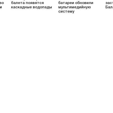
во
балета появятся
батареи обновили
зас
и
каскадные водопады
мультимедийную
Бал
систему