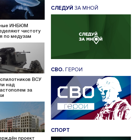
СЛЕДУЙ
ЗА МНОЙ
ные ИНБЮМ
еделяют чистоту
я по медузам
СВО.
ГЕРОИ
еспилотников ВСУ
ли над
астополем за
ки
СПОРТ
ерждён проект