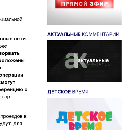
ециальной
АКТУАЛЬНЫЕ
КОММЕНТАРИИ
зовые сети
оже
азорвать
проложены
к
 операции
смогут
ференцию с
ДЕТСКОЕ
ВРЕМЯ
атор
 проездов в
удут, для