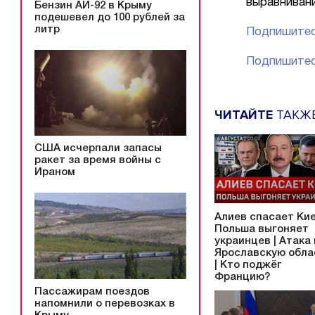
выравниван
Бензин АИ-92 в Крыму
подешевел до 100 рублей за
литр
Подпишитес
Подпишитес
ЧИТАЙТЕ
ТАКЖ
США исчерпали запасы
ракет за время войны с
Ираном
Алиев спасает Кие
Польша выгоняет
украинцев | Атака
Ярославскую обла
| Кто поджёг
Францию?
Пассажирам поездов
напомнили о перевозках в