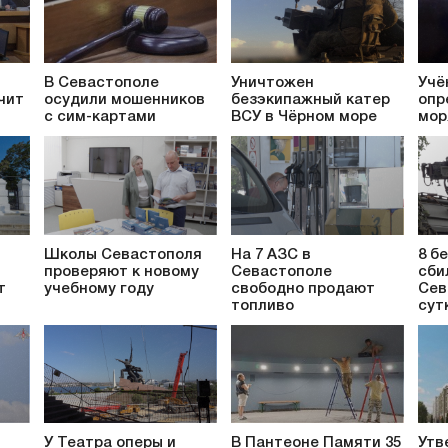
В Севастополе
Уничтожен
Учё
чит
осудили мошенников
безэкипажный катер
опр
с сим-картами
ВСУ в Чёрном море
мор
Школы Севастополя
На 7 АЗС в
8 б
проверяют к новому
Севастополе
сби
т
учебному году
свободно продают
Сев
топливо
сут
У Театра оперы и
В Пантеоне Памяти 35
Утв