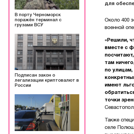
для обесп
В порту Черноморск
поражён терминал с
Около 400 з
грузами ВСУ
военной опе
«Решили, ч
вместе с 
посчитают,
там ничего
по улицам,
Подписан закон о
конкретным
легализации криптовалют в
имеют льг
России
обратитьс
точки зрен
Севастопол
Также спец
селе Полюшк