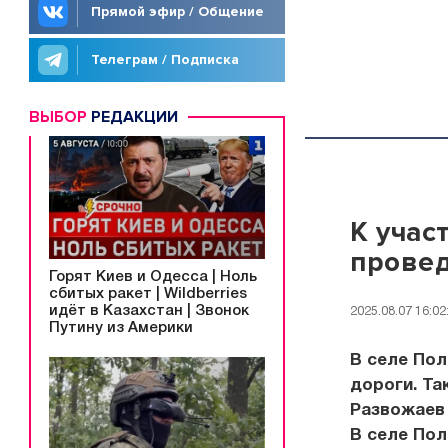
Прямой эфир / Общение
Телеграм / Подписка
ВЫБОР
РЕДАКЦИИ
К учас
провед
Горят Киев и Одесса | Ноль
сбитых ракет | Wildberries
идёт в Казахстан | Звонок
2025.08.07 16:02
Путину из Америки
В селе Пол
дороги. Та
Развожаев 
В селе По