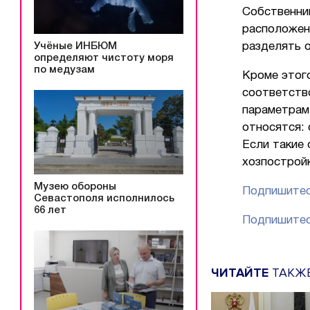
Собственни
расположен
Учёные ИНБЮМ
разделять 
определяют чистоту моря
по медузам
Кроме этог
соответств
параметрам
относятся: 
Если такие 
хозпострой
Музею обороны
Подпишитес
Севастополя исполнилось
66 лет
Подпишитес
ЧИТАЙТЕ
ТАКЖ