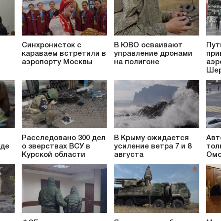
Синхронисток с
В ЮВО осваивают
Пут
караваем встретили в
управление дронами
при
аэропорту Москвы
на полигоне
аэр
Шер
Расследовано 300 дел
В Крыму ожидается
Авт
аде
о зверствах ВСУ в
усиление ветра 7 и 8
тол
Курской области
августа
Омс