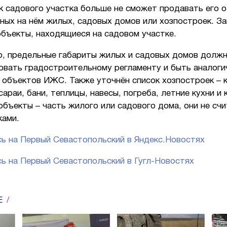
к садового участка больше не сможет продавать его 
ных на нём жилых, садовых домов или хозпостроек. З
объекты, находящиеся на садовом участке.
о, предельные габариты жилых и садовых домов долж
овать градостроительному регламенту и быть аналог
 объектов ИЖС. Также уточнён список хозпостроек – к
сараи, бани, теплицы, навесы, погреба, летние кухни и
объекты – часть жилого или садового дома, они не сч
ками.
ь на Первый Севастопольский в Яндекс.Новостях
ь на Первый Севастопольский в Гугл-Новостях
Е