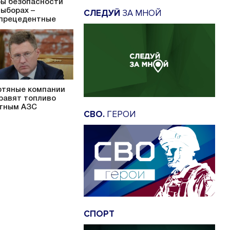
ы безопасности
выборах –
СЛЕДУЙ
ЗА МНОЙ
прецедентные
тяные компании
равят топливо
тным АЗС
СВО.
ГЕРОИ
СПОРТ