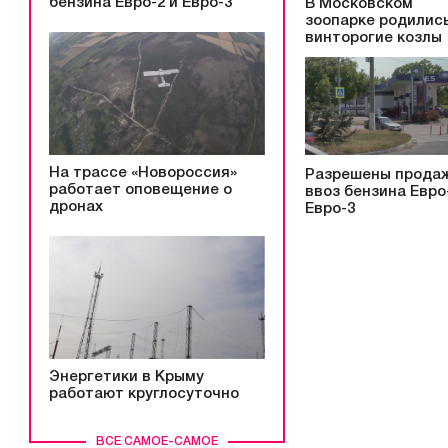
бензина Евро-2 и Евро-3
В Московском
зоопарке родилис
винторогие козлы
На трассе «Новороссия»
Разрешены прода
работает оповещение о
ввоз бензина Евро
дронах
Евро-3
Энергетики в Крыму
работают круглосуточно
ВСЕ САМОЕ-САМОЕ