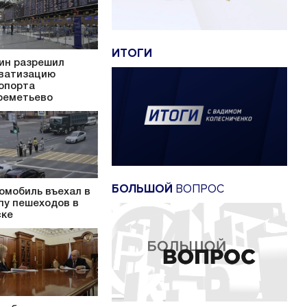
ИТОГИ
ин разрешил
ватизацию
опорта
еметьево
БОЛЬШОЙ
ВОПРОС
омобиль въехал в
пу пешеходов в
ке