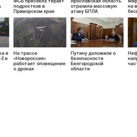
ФСБ пресекла теракт
Ярославская область
Мер
ь
подростков в
отразила массовую
на 
Приморском крае
атаку БПЛА
бес
жа и
На трассе
Путину доложили о
Неф
-2 и
«Новороссия»
безопасности
нап
работает оповещение
Белгородской
час
о дронах
области