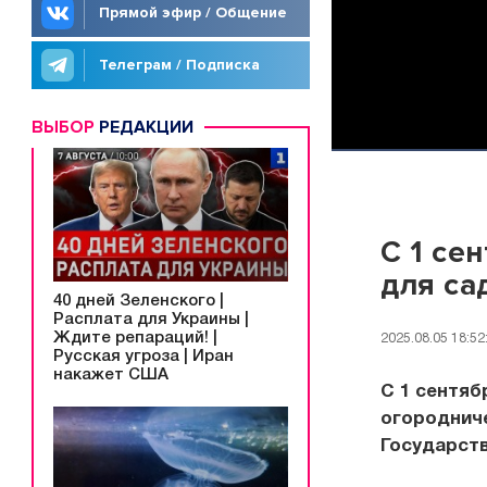
Прямой эфир / Общение
Телеграм / Подписка
ВЫБОР
РЕДАКЦИИ
С 1 се
для са
40 дней Зеленского |
Расплата для Украины |
Ждите репараций! |
2025.08.05 18:52
Русская угроза | Иран
накажет США
С 1 сентяб
огородниче
Государст