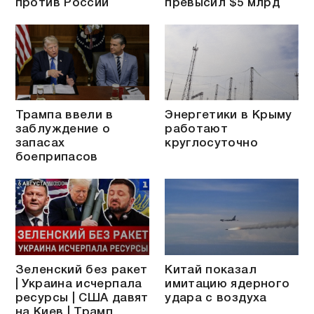
против России
превысил $5 млрд
Трампа ввели в
Энергетики в Крыму
заблуждение о
работают
запасах
круглосуточно
боеприпасов
Зеленский без ракет
Китай показал
| Украина исчерпала
имитацию ядерного
ресурсы | США давят
удара с воздуха
на Киев | Трамп