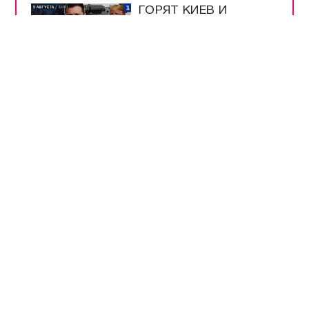
ГОРЯТ КИЕВ И
ОДЕССА | НОЛЬ
СБИТЫХ РАКЕТ |
WILDBERRIES ИДЁТ В
КАЗАХСТАН | ЗВОНОК
ПУТИНУ ИЗ АМЕРИКИ
В ПОРТУ
ЧЕРНОМОРСК
ПОРАЖЁН ТЕРМИНАЛ
С ГРУЗАМИ ВСУ
ПОДПИСАН ЗАКОН О
ЛЕГАЛИЗАЦИИ
КРИПТОВАЛЮТ В
РОССИИ
БЕНЗИН АИ-92 В
КРЫМУ ПОДЕШЕВЕЛ
ДО 100 РУБЛЕЙ ЗА
ЛИТР