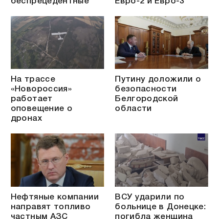
беспрецедентные
Евро-2 и Евро-3
На трассе
Путину доложили о
«Новороссия»
безопасности
работает
Белгородской
оповещение о
области
дронах
Нефтяные компании
ВСУ ударили по
направят топливо
больнице в Донецке:
частным АЗС
погибла женщина