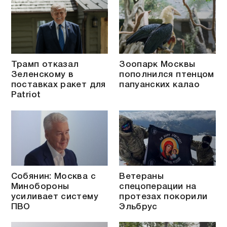
Трамп отказал
Зоопарк Москвы
Зеленскому в
пополнился птенцом
поставках ракет для
папуанских калао
Patriot
Собянин: Москва с
Ветераны
Минобороны
спецоперации на
усиливает систему
протезах покорили
ПВО
Эльбрус