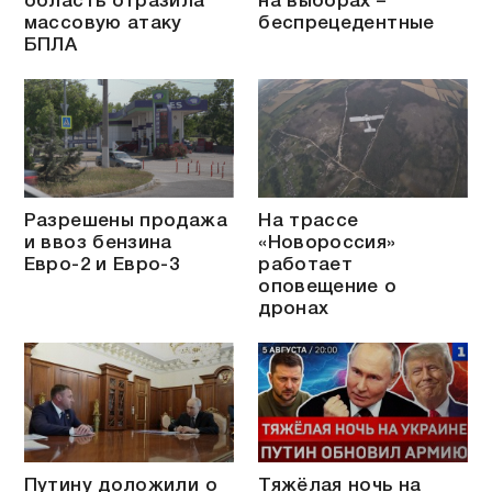
область отразила
на выборах –
массовую атаку
беспрецедентные
БПЛА
Разрешены продажа
На трассе
и ввоз бензина
«Новороссия»
Евро-2 и Евро-3
работает
оповещение о
дронах
Путину доложили о
Тяжёлая ночь на