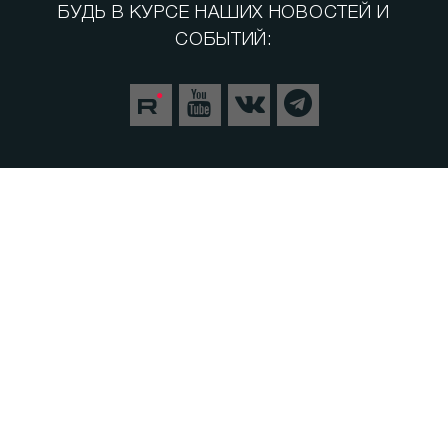
БУДЬ В КУРСЕ НАШИХ НОВОСТЕЙ И
СОБЫТИЙ:
Спорт
Теория заговора
СВО. Герои
Следуй за мной
Пульс Города
Прямой эфир
Медицина
Культура