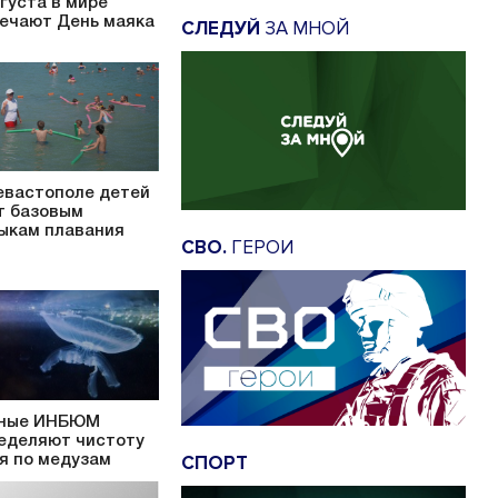
вгуста в мире
ечают День маяка
СЛЕДУЙ
ЗА МНОЙ
евастополе детей
т базовым
ыкам плавания
СВО.
ГЕРОИ
ные ИНБЮМ
еделяют чистоту
СПОРТ
я по медузам