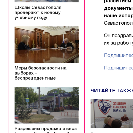
развитием 
Школы Севастополя
документы,
проверяют к новому
наше исто
учебному году
Севастопол
Он поздрав
их за работ
Подпишитес
Подпишитес
Меры безопасности на
выборах –
беспрецедентные
ЧИТАЙТЕ
ТАКЖ
Разрешены продажа и ввоз