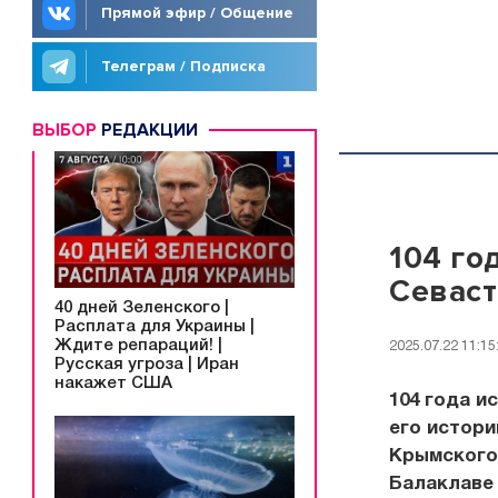
Прямой эфир / Общение
Телеграм / Подписка
ВЫБОР
РЕДАКЦИИ
104 го
Севас
40 дней Зеленского |
Расплата для Украины |
Ждите репараций! |
2025.07.22 11:15
Русская угроза | Иран
накажет США
104 года и
его истори
Крымского
Балаклаве