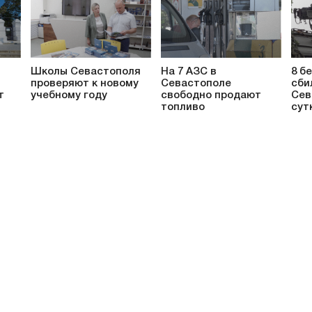
Школы Севастополя
На 7 АЗС в
8 б
проверяют к новому
Севастополе
сби
т
учебному году
свободно продают
Сев
топливо
сут