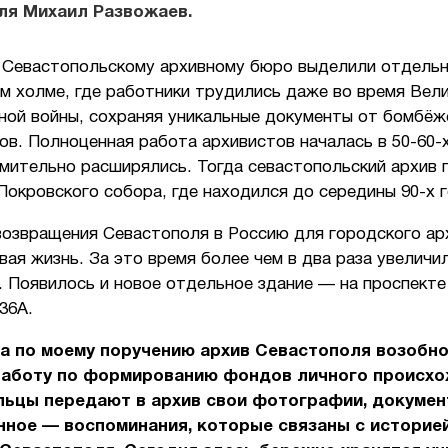
ля Михаил Развожаев.
у Севастопольскому архивному бюро выделили отдельн
м холме, где работники трудились даже во время Вел
ной войны, сохраняя уникальные документы от бомбёж
в. Полноценная работа архивистов началась в 50-60-х
мительно расширялись. Тогда севастопольский архив 
окровского собора, где находился до середины 90-х г
возвращения Севастополя в Россию для городского ар
вая жизнь. За это время более чем в два раза увеличи
 Появилось и новое отдельное здание — на проспекте
36А.
да по моему поручению архив Севастополя возобн
работу по формированию фондов личного происхо
льцы передают в архив свои фотографии, докумен
нное — воспоминания, которые связаны с историей