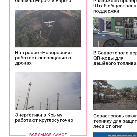
бензина Евро-2 и Евро-3
Развожаев провер
Штаб общественн
поддержки
На трассе «Новороссия»
В Севастополе ве
работает оповещение о
QR-коды для
дронах
дешёвого топлива
Энергетики в Крыму
Севастополь заку
работают круглосуточно
технику для защи
леса от огня
ВСЕ САМОЕ-САМОЕ