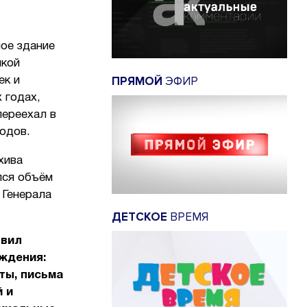
ое здание
икой
ПРЯМОЙ
ЭФИР
ек и
 годах,
переехал в
одов.
хива
лся объём
 Генерала
ДЕТСКОЕ
ВРЕМЯ
овил
ждения:
ты, письма
 и