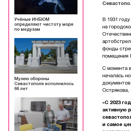
Севастопо
Учёные ИНБЮМ
В 1931 год
определяют чистоту моря
на городско
по медузам
Отечествен
артобстрело
фонды стре
помещения П
С момента 
началась но
Музею обороны
документов.
Севастополя исполнилось
66 лет
Острякова, 
«С 2023 го
активную 
севастопо
и самое це