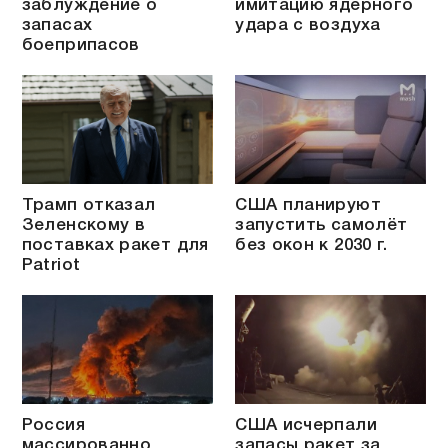
заблуждение о
имитацию ядерного
запасах
удара с воздуха
боеприпасов
Трамп отказал
США планируют
Зеленскому в
запустить самолёт
поставках ракет для
без окон к 2030 г.
Patriot
Россия
США исчерпали
массированно
запасы ракет за