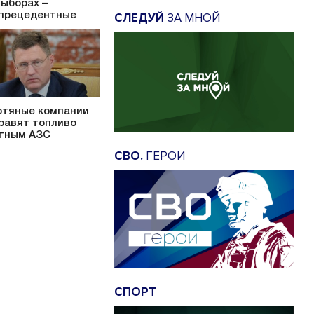
выборах –
прецедентные
СЛЕДУЙ
ЗА МНОЙ
тяные компании
равят топливо
тным АЗС
СВО.
ГЕРОИ
СПОРТ