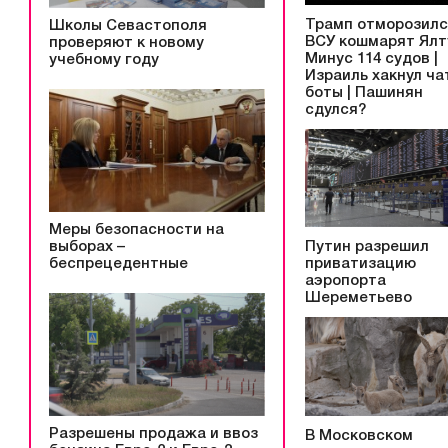
Трамп отморозилс
Школы Севастополя
ВСУ кошмарят Ялту
проверяют к новому
Минус 114 судов |
учебному году
Израиль хакнул ча
боты | Пашинян
сдулся?
Меры безопасности на
выборах –
Путин разрешил
беспрецедентные
приватизацию
аэропорта
Шереметьево
Разрешены продажа и ввоз
В Московском