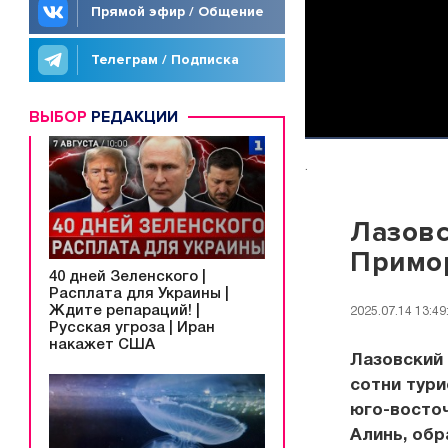
Прямой эфир / Общение
Телеграм / Подписка
ВЫБОР
РЕДАКЦИИ
.
Лазовс
Примор
40 дней Зеленского |
Расплата для Украины |
Ждите репараций! |
2025.07.14 13:49
Русская угроза | Иран
накажет США
Лазовский
сотни тури
юго-восточ
Алинь, об