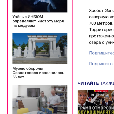
Хребет Зап
Учёные ИНБЮМ
северную к
определяют чистоту моря
700 метров
по медузам
Территория
протяженнос
озера с уни
Подпишитес
Подпишитес
Музею обороны
Севастополя исполнилось
66 лет
ЧИТАЙТЕ
ТАКЖ