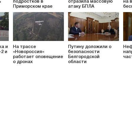
ь
подростков в
отразила массовую
на 
Приморском крае
атаку БПЛА
бес
жа и
На трассе
Путину доложили о
Неф
-2 и
«Новороссия»
безопасности
нап
работает оповещение
Белгородской
час
о дронах
области