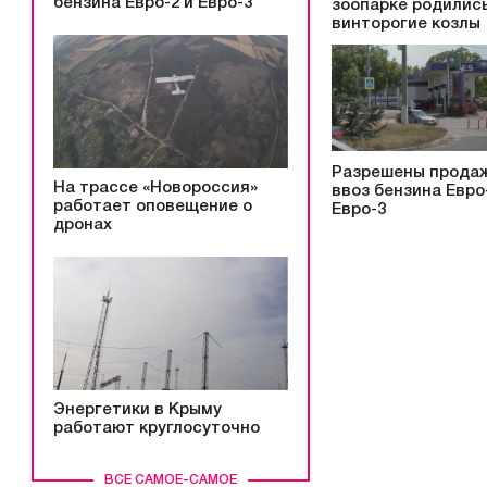
бензина Евро-2 и Евро-3
зоопарке родилис
винторогие козлы
Разрешены прода
На трассе «Новороссия»
ввоз бензина Евро
работает оповещение о
Евро-3
дронах
Энергетики в Крыму
работают круглосуточно
ВСЕ САМОЕ-САМОЕ