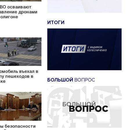
ВО осваивают
авление дронами
полигоне
ИТОГИ
омобиль въехал в
пу пешеходов в
БОЛЬШОЙ
ВОПРОС
ке
ы безопасности