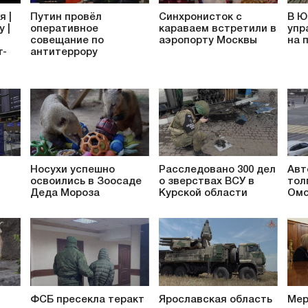
я |
Путин провёл
Синхронисток с
В Ю
 |
оперативное
караваем встретили в
упр
совещание по
аэропорту Москвы
на 
т-
антитеррору
Носухи успешно
Расследовано 300 дел
Авт
освоились в Зоосаде
о зверствах ВСУ в
тол
Деда Мороза
Курской области
Омс
ФСБ пресекла теракт
Ярославская область
Мер