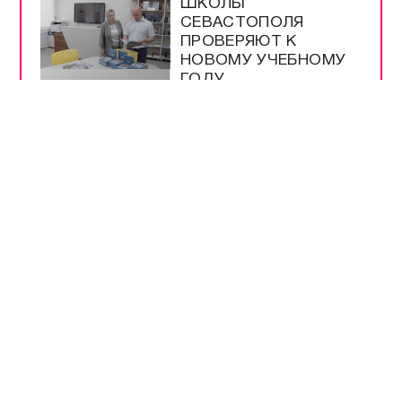
ШКОЛЫ
СЕВАСТОПОЛЯ
ПРОВЕРЯЮТ К
НОВОМУ УЧЕБНОМУ
ГОДУ
МЕРЫ
БЕЗОПАСНОСТИ НА
ВЫБОРАХ –
БЕСПРЕЦЕДЕНТНЫЕ
РАЗРЕШЕНЫ
ПРОДАЖА И ВВОЗ
БЕНЗИНА ЕВРО-2 И
ЕВРО-3
НА ТРАССЕ
«НОВОРОССИЯ»
РАБОТАЕТ
ОПОВЕЩЕНИЕ О
ДРОНАХ