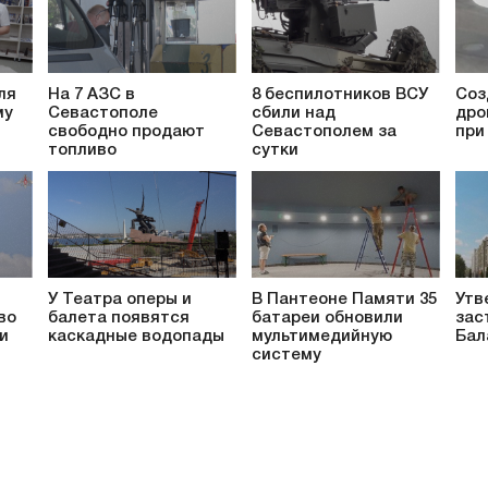
ля
На 7 АЗС в
8 беспилотников ВСУ
Соз
му
Севастополе
сбили над
дро
свободно продают
Севастополем за
при
топливо
сутки
У Театра оперы и
В Пантеоне Памяти 35
Утв
во
балета появятся
батареи обновили
зас
и
каскадные водопады
мультимедийную
Бал
систему