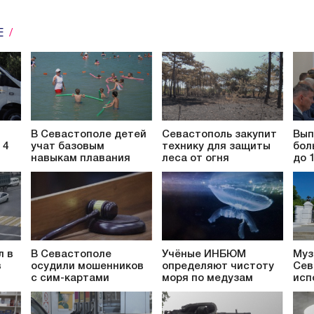
Е
В Севастополе детей
Севастополь закупит
Вып
 4
учат базовым
технику для защиты
бол
навыкам плавания
леса от огня
до 
л в
В Севастополе
Учёные ИНБЮМ
Муз
в
осудили мошенников
определяют чистоту
Сев
с сим-картами
моря по медузам
исп