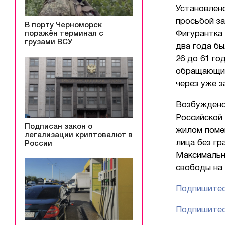
Установлено
просьбой за
В порту Черноморск
поражён терминал с
Фигурантка 
грузами ВСУ
два года бы
26 до 61 го
обращающие
через уже з
Возбуждено
Российской
Подписан закон о
жилом поме
легализации криптовалют в
лица без г
России
Максимальн
свободы на 
Подпишитес
Подпишитес