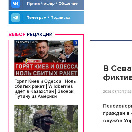
Прямой эфир / Общение
Телеграм / Подписка
ВЫБОР
РЕДАКЦИИ
В Сева
фикти
Горят Киев и Одесса | Ноль
сбитых ракет | Wildberries
идёт в Казахстан | Звонок
2025.07.10 12:25
Путину из Америки
Пенсионер
граждан в 
службе Уп