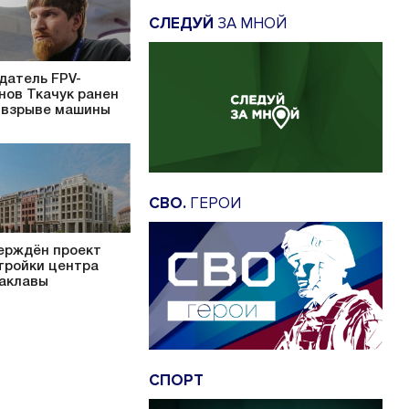
СЛЕДУЙ
ЗА МНОЙ
датель FPV-
нов Ткачук ранен
 взрыве машины
СВО.
ГЕРОИ
ерждён проект
тройки центра
аклавы
СПОРТ