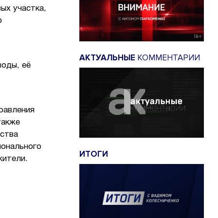
ых участка,
о
АКТУАЛЬНЫЕ
КОММЕНТАРИИ
воды, её
равления
также
рства
ионального
ИТОГИ
жители.