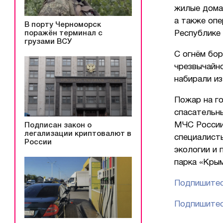
жилые дома.
а также оп
В порту Черноморск
поражён терминал с
Республике
грузами ВСУ
С огнём бор
чрезвычайно
набирали из
Пожар на г
спасательн
МЧС России
Подписан закон о
легализации криптовалют в
специалист
России
экологии и
парка «Кры
Подпишитес
Подпишитес