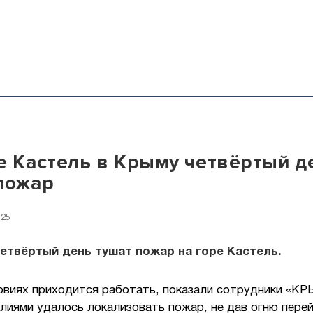
е Кастель в Крыму четвёртый д
пожар
:25
етвёртый день тушат пожар на горе Кастель.
ловиях приходится работать, показали сотрудники «К
лиями удалось локализовать пожар, не дав огню перей