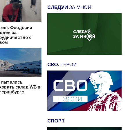
СЛЕДУЙ
ЗА МНОЙ
ель Феодосии
ждён за
рудничество с
вом
СВО.
ГЕРОИ
 пытались
ковать склад WB в
теринбурге
СПОРТ