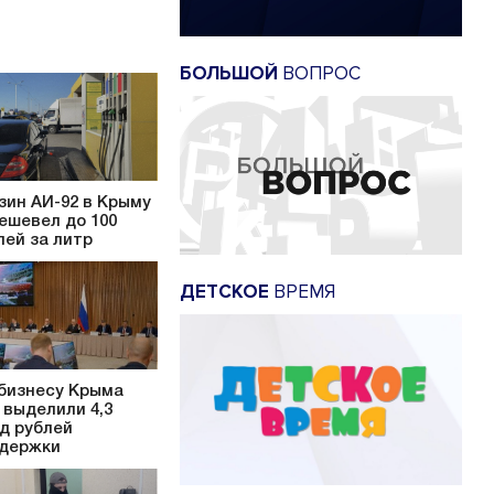
БОЛЬШОЙ
ВОПРОС
зин АИ-92 в Крыму
ешевел до 100
лей за литр
ДЕТСКОЕ
ВРЕМЯ
бизнесу Крыма
 выделили 4,3
д рублей
держки