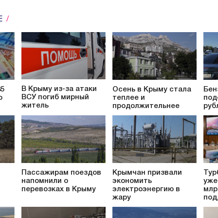
Е
В Крыму из-за атаки
85
Осень в Крыму стала
Бен
ВСУ погиб мирный
о
теплее и
под
житель
продолжительнее
руб
Пассажирам поездов
Крымчан призвали
Тур
напомнили о
экономить
уже
перевозках в Крыму
электроэнергию в
млр
жару
под