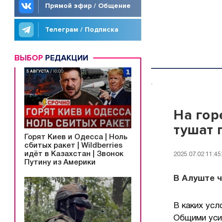
Прямой эфир / Общение
Телеграм / Подписка
ВЫБОР
РЕДАКЦИИ
.
На гор
тушат 
Горят Киев и Одесса | Ноль
сбитых ракет | Wildberries
идёт в Казахстан | Звонок
2025.07.02 11:45
Путину из Америки
В Алуште ч
В каких ус
Общими уси