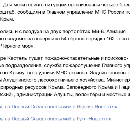
 Для мониторинга ситуации организованы четыре боев
ерштаб, сообщили в Главном управлении МЧС России п
 Крым.
олись и с воздуха на двух вертолётах Ми-8. Авиация
го ведомства совершила 54 сброса порядка 162 тонн 
 Чёрного моря.
оре Кастель тушат пожарно-спасательные и поисково-
ые подразделения, служба пожаротушения Главного уп
 по Крыму, сотрудники МЧС региона. Задействованы 
ы Алуштинского лесоохотничьего хозяйства, Министе
 природных ресурсов Крыма, Заповедного Крыма и Нац
мский», администрации Алушты, волонтёры и местные 
ь на Первый Севастопольский в Яндекс.Новостях
ь на Первый Севастопольский в Гугл-Новостях