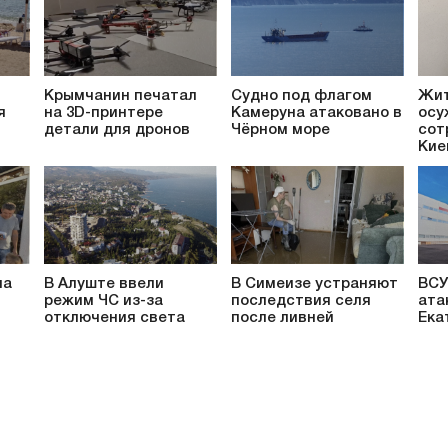
Крымчанин печатал
Судно под флагом
Жит
я
на 3D-принтере
Камеруна атаковано в
осу
детали для дронов
Чёрном море
сот
Кие
на
В Алуште ввели
В Симеизе устраняют
ВСУ
режим ЧС из-за
последствия селя
ата
отключения света
после ливней
Ека