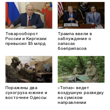
Товарооборот
Трампа ввели в
России и Киргизии
заблуждение о
превысил $5 млрд
запасах
боеприпасов
Поражены два
«Топаз» ведет
сухогруза южнее и
воздушную разведку
восточнее Одессы
на сумском
направлении