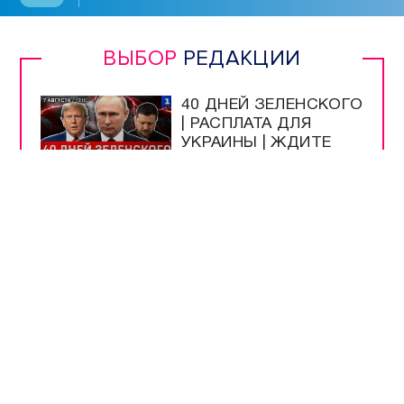
ВЫБОР
РЕДАКЦИИ
40 ДНЕЙ ЗЕЛЕНСКОГО
| РАСПЛАТА ДЛЯ
УКРАИНЫ | ЖДИТЕ
РЕПАРАЦИЙ! |
РУССКАЯ УГРОЗА |
ИРАН НАКАЖЕТ США
УЧЁНЫЕ ИНБЮМ
ОПРЕДЕЛЯЮТ
ЧИСТОТУ МОРЯ ПО
МЕДУЗАМ
МУЗЕЮ ОБОРОНЫ
СЕВАСТОПОЛЯ
ИСПОЛНИЛОСЬ 66
ЛЕТ