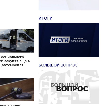
ИТОГИ
 социального
си закупят ещё 4
БОЛЬШОЙ
ВОПРОС
цавтомобиля
евастополе