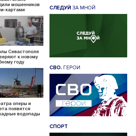
дили мошенников
СЛЕДУЙ
ЗА МНОЙ
им-картами
лы Севастополя
веряют к новому
бному году
СВО.
ГЕРОИ
еатра оперы и
ета появятся
кадные водопады
СПОРТ