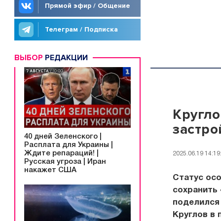
Прямой эфир / Общение
Телеграм / Подписка
ВЫБОР
РЕДАКЦИИ
Кругло
застро
40 дней Зеленского |
Расплата для Украины |
Ждите репараций! |
2025.06.19 14:19
Русская угроза | Иран
накажет США
Статус ос
сохранить 
поделился
Круглов в 