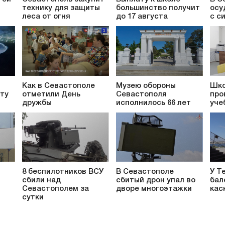
технику для защиты
большинство получит
осу
леса от огня
до 17 августа
с с
Как в Севастополе
Музею обороны
Шко
ту
отметили День
Севастополя
про
дружбы
исполнилось 66 лет
уче
8 беспилотников ВСУ
В Севастополе
У Т
сбили над
сбитый дрон упал во
бал
т
Севастополем за
дворе многоэтажки
кас
сутки