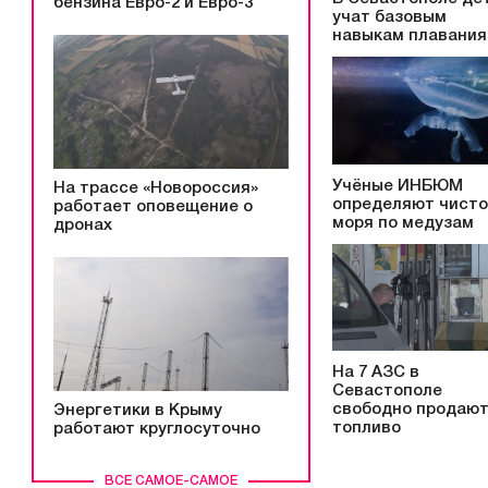
бензина Евро-2 и Евро-3
учат базовым
навыкам плавания
Учёные ИНБЮМ
На трассе «Новороссия»
определяют чисто
работает оповещение о
моря по медузам
дронах
На 7 АЗС в
Севастополе
свободно продаю
Энергетики в Крыму
топливо
работают круглосуточно
ВСЕ САМОЕ-САМОЕ