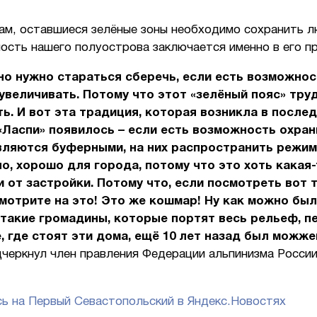
ам, оставшиеся зелёные зоны необходимо сохранить л
ность нашего полуострова заключается именно в его п
о нужно стараться сберечь, если есть возможнос
увеличивать. Потому что этот «зелёный пояс» тру
ь. И вот эта традиция, которая возникла в послед
Ласпи» появилось – если есть возможность охран
вляются буферными, на них распространить режим
но, хорошо для города, потому что это хоть какая
 от застройки. Потому что, если посмотреть вот т
отрите на это! Это же кошмар! Ну как можно бы
такие громадины, которые портят весь рельеф, пе
, где стоят эти дома, ещё 10 лет назад был можж
дчеркнул член правления Федерации альпинизма Росси
ь на Первый Севастопольский в Яндекс.Новостях