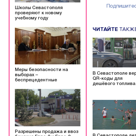
Подпишитес
Школы Севастополя
проверяют к новому
учебному году
ЧИТАЙТЕ
ТАКЖ
Меры безопасности на
В Севастополе ве
выборах –
QR-коды для
беспрецедентные
дешёвого топлива
Разрешены продажа и ввоз
В Севастополе де