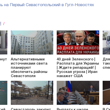
ь на Первый Севастопольский в Гугл-Новостях
Е
рнут
Альтернативными
40 дней Зеленского |
Для
источниками света
Расплата для Украины
так
планируют
| Ждите репараций! |
спе
обеспечить районы
Русская угроза | Иран
Севастополя
накажет США
тей
Севастополь закупит
Выплату к школе
В С