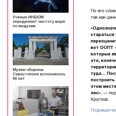
По его слов
Учёные ИНБЮМ
так как цен
определяют чистоту моря
по медузам
«Однозначн
стараться 
переоценит
вот ООПТ «
которые я
это, конеч
территории
Музею обороны
туда… Посм
Севастополя исполнилось
66 лет
построить 
этом месте
лес»
, — по
Круглов.
Подпишитес