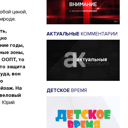
юбой ценой,
рироде.
ть,
АКТУАЛЬНЫЕ
КОММЕНТАРИИ
дно
ние годы,
ные зоны,
 ООПТ, то
-то защита
уда, вон
ло
йзаж. На
ДЕТСКОЕ
ВРЕМЯ
евеловый
и Юрий