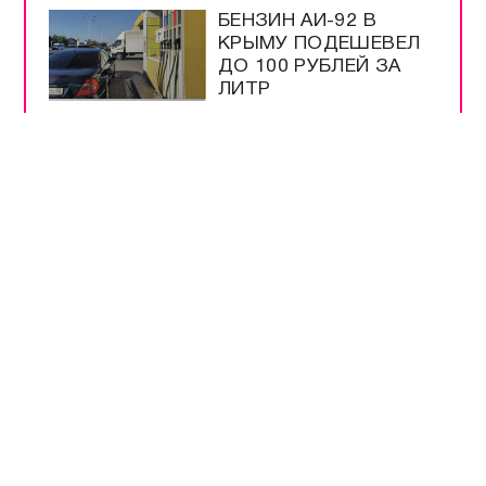
БЕНЗИН АИ-92 В
КРЫМУ ПОДЕШЕВЕЛ
ДО 100 РУБЛЕЙ ЗА
ЛИТР
США ИСЧЕРПАЛИ
ЗАПАСЫ РАКЕТ ЗА
ВРЕМЯ ВОЙНЫ С
ИРАНОМ
ПАССАЖИРАМ
ПОЕЗДОВ
НАПОМНИЛИ О
ПЕРЕВОЗКАХ В
КРЫМУ
ПУТИН ПОДПИСАЛ
ЗАКОН О
МОНИТОРИНГЕ ЦЕН
НА ПРОДУКТЫ