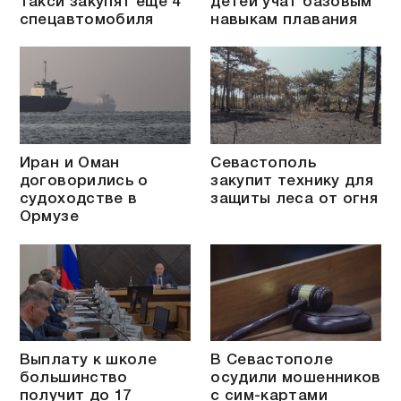
такси закупят ещё 4
детей учат базовым
спецавтомобиля
навыкам плавания
Иран и Оман
Севастополь
договорились о
закупит технику для
судоходстве в
защиты леса от огня
Ормузе
Выплату к школе
В Севастополе
большинство
осудили мошенников
получит до 17
с сим-картами