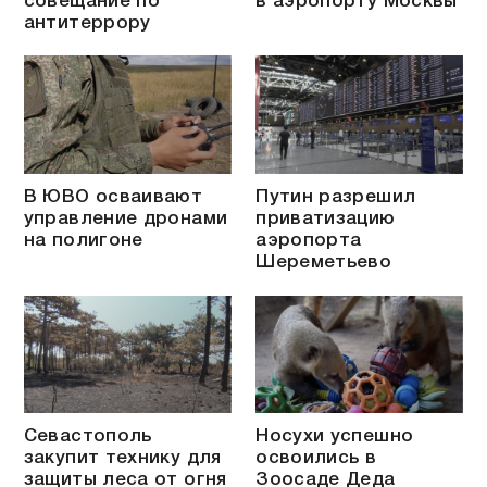
совещание по
в аэропорту Москвы
антитеррору
В ЮВО осваивают
Путин разрешил
управление дронами
приватизацию
на полигоне
аэропорта
Шереметьево
Севастополь
Носухи успешно
закупит технику для
освоились в
защиты леса от огня
Зоосаде Деда