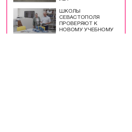
ШКОЛЫ
СЕВАСТОПОЛЯ
ПРОВЕРЯЮТ К
НОВОМУ УЧЕБНОМУ
ГОДУ
МЕРЫ
БЕЗОПАСНОСТИ НА
ВЫБОРАХ –
БЕСПРЕЦЕДЕНТНЫЕ
РАЗРЕШЕНЫ
ПРОДАЖА И ВВОЗ
БЕНЗИНА ЕВРО-2 И
ЕВРО-3
НА ТРАССЕ
«НОВОРОССИЯ»
РАБОТАЕТ
ОПОВЕЩЕНИЕ О