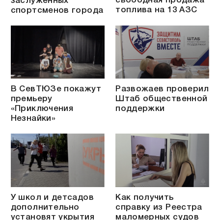
свободная продажа
заслуженных
топлива на 13 АЗС
спортсменов города
В СевТЮЗе покажут
Развожаев проверил
премьеру
Штаб общественной
«Приключения
поддержки
Незнайки»
У школ и детсадов
Как получить
дополнительно
справку из Реестра
установят укрытия
маломерных судов