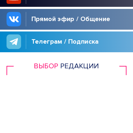
Прямой эфир / Общение
Телеграм / Подписка
ВЫБОР
РЕДАКЦИИ
ГОРЯТ КИЕВ И
ОДЕССА | НОЛЬ
СБИТЫХ РАКЕТ |
WILDBERRIES ИДЁТ В
КАЗАХСТАН | ЗВОНОК
ПУТИНУ ИЗ АМЕРИКИ
В ПОРТУ
ЧЕРНОМОРСК