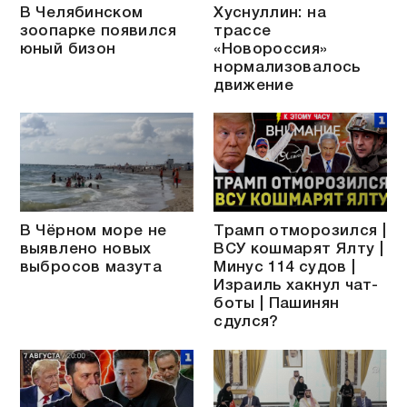
В Челябинском
Хуснуллин: на
зоопарке появился
трассе
юный бизон
«Новороссия»
нормализовалось
движение
В Чёрном море не
Трамп отморозился |
выявлено новых
ВСУ кошмарят Ялту |
выбросов мазута
Минус 114 судов |
Израиль хакнул чат-
боты | Пашинян
сдулся?