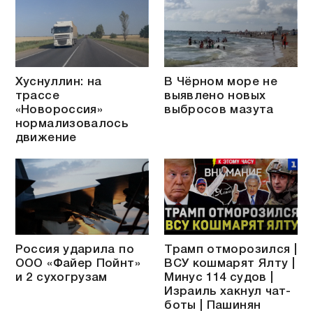
Хуснуллин: на
В Чёрном море не
трассе
выявлено новых
«Новороссия»
выбросов мазута
нормализовалось
движение
Россия ударила по
Трамп отморозился |
ООО «Файер Пойнт»
ВСУ кошмарят Ялту |
и 2 сухогрузам
Минус 114 судов |
Израиль хакнул чат-
боты | Пашинян