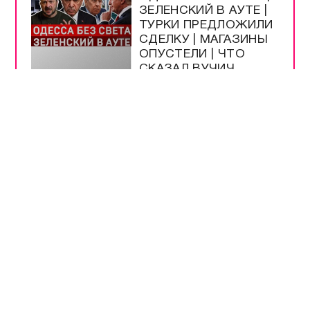
ЗЕЛЕНСКИЙ В АУТЕ |
ТУРКИ ПРЕДЛОЖИЛИ
СДЕЛКУ | МАГАЗИНЫ
ОПУСТЕЛИ | ЧТО
СКАЗАЛ ВУЧИЧ
МЕДВЕДЕВ: УКРАИНУ
ЖДЁТ ГИБЕЛЬ БЕЗ
РАЗУМНЫХ ЛИДЕРОВ
ИГРЫ И МАСТЕР-
КЛАССЫ: МУЗЕЙ
ОБОРОНЫ
СЕВАСТОПОЛЯ
ОТМЕТИЛ 66-ЛЕТИЕ
ХУСНУЛЛИН: НА
ТРАССЕ
«НОВОРОССИЯ»
НОРМАЛИЗОВАЛОСЬ