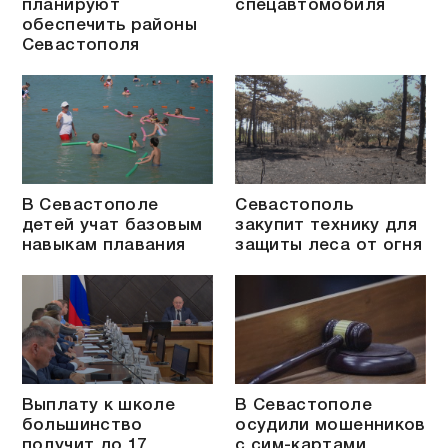
планируют
спецавтомобиля
обеспечить районы
Севастополя
В Севастополе
Севастополь
детей учат базовым
закупит технику для
навыкам плавания
защиты леса от огня
Выплату к школе
В Севастополе
большинство
осудили мошенников
получит до 17
с сим-картами