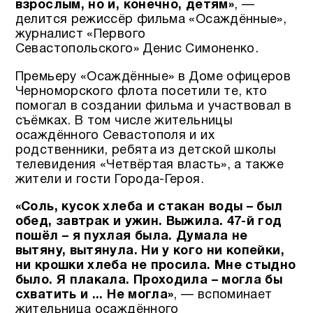
взрослым, но и, конечно, детям»
, —
делится режиссёр фильма «Осаждённые»,
журналист «Первого
Севастопольского» Денис Симоненко.
Премьеру «Осаждённые» в Доме офицеров
Черноморского флота посетили те, кто
помогал в создании фильма и участвовал в
съёмках. В том числе жительницы
осаждённого Севастополя и их
родственники, ребята из детской школы
телевидения «Четвёртая власть», а также
жители и гости Города-Героя.
«Соль, кусок хлеба и стакан воды – был
обед, завтрак и ужин. Выжила. 47-й год
пошёл – я пухлая была. Думала не
вытяну, вытянула. Ни у кого ни копейки,
ни крошки хлеба не просила. Мне стыдно
было. Я плакала. Проходила – могла бы
схватить и ... Не могла»
, — вспоминает
жительница осаждённого