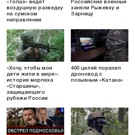
«Топаз» ведет
Российские военные
воздушную разведку
заняли Рыжевку и
на сумском
Зарницу
направлении
«Хочу, чтобы мои
400 целей поразил
дети жили в мире»:
дроновод с
история морпеха
позывным «Катана»
«Старшины»,
защищающего
рубежи России