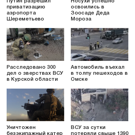
Путин разрешил
Носухи успешно
приватизацию
освоились в
аэропорта
Зоосаде Деда
Шереметьево
Мороза
Расследовано 300
Автомобиль въехал
дел о зверствах ВСУ
в толпу пешеходов в
в Курской области
Омске
Уничтожен
ВСУ за сутки
безэкипажный катер
потеряли свыше 1390