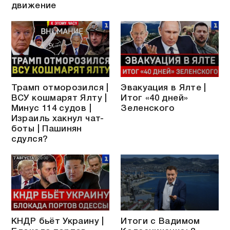
движение
Трамп отморозился |
Эвакуация в Ялте |
ВСУ кошмарят Ялту |
Итог «40 дней»
Минус 114 судов |
Зеленского
Израиль хакнул чат-
боты | Пашинян
сдулся?
КНДР бьёт Украину |
Итоги с Вадимом