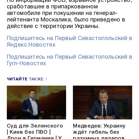
По информации ФСБ, взрывное устройство,
сработавшее в припаркованном
автомобиле при покушении на генерал-
лейтенанта Москалика, было приведено в
действие с территории Украины.
Подпишитесь на Первый Севастопольский в
Яндекс.Новостях
Подпишитесь на Первый Севастопольский в
Гугл-Новостях
ЧИТАЙТЕ
ТАКЖЕ
Суд для Зеленского
Медведев: Украину
| Киев без ПВО |
ждёт гибель без
Дрон в Германии | У
разумных лидеров