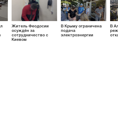
ал
Житель Феодосии
В Крыму ограничена
В А
осуждён за
подача
реж
в
сотрудничество с
электроэнергии
отк
Киевом