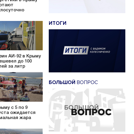
отают
глосуточно
ИТОГИ
зин АИ-92 в Крыму
ешевел до 100
лей за литр
БОЛЬШОЙ
ВОПРОС
рыму с 5 по 9
уста ожидается
мальная жара