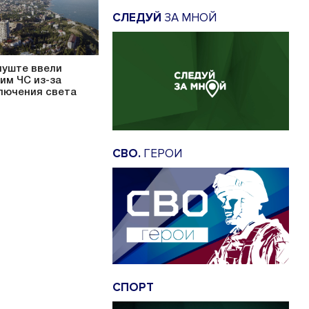
СЛЕДУЙ
ЗА МНОЙ
луште ввели
им ЧС из-за
лючения света
СВО.
ГЕРОИ
СПОРТ