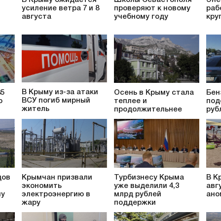
усиление ветра 7 и 8
проверяют к новому
раб
августа
учебному году
кру
В Крыму из-за атаки
85
Осень в Крыму стала
Бен
ВСУ погиб мирный
о
теплее и
под
житель
продолжительнее
руб
дов
Крымчан призвали
Турбизнесу Крыма
В К
экономить
уже выделили 4,3
авг
му
электроэнергию в
млрд рублей
ано
жару
поддержки