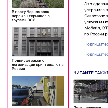
Это сделано
устранила 
В порту Черноморск
поражён терминал с
Севастополе
грузами ВСУ
услугами м
Мобайл, ВТ
по России 
Подпишитес
Подпишитес
Подписан закон о
легализации криптовалют в
России
ЧИТАЙТЕ
ТАКЖ
Путин разрешил