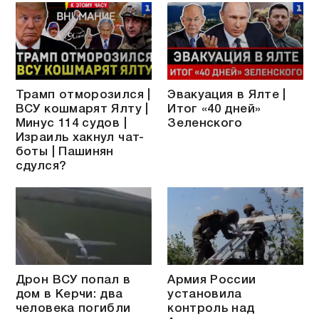
Трамп отморозился |
Эвакуация в Ялте |
ВСУ кошмарят Ялту |
Итог «40 дней»
Минус 114 судов |
Зеленского
Израиль хакнул чат-
боты | Пашинян
сдулся?
Дрон ВСУ попал в
Армия России
дом в Керчи: два
установила
человека погибли
контроль над