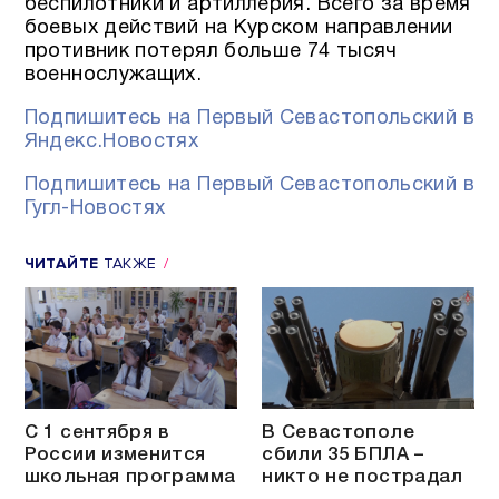
беспилотники и артиллерия. Всего за время
боевых действий на Курском направлении
противник потерял больше 74 тысяч
военнослужащих.
Подпишитесь на Первый Севастопольский в
Яндекс.Новостях
Подпишитесь на Первый Севастопольский в
Гугл-Новостях
ЧИТАЙТЕ
ТАКЖЕ
С 1 сентября в
В Севастополе
России изменится
сбили 35 БПЛА –
школьная программа
никто не пострадал