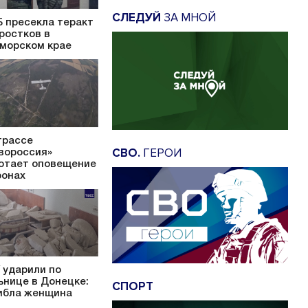
СЛЕДУЙ
ЗА МНОЙ
 пресекла теракт
ростков в
морском крае
трассе
СВО.
ГЕРОИ
вороссия»
отает оповещение
ронах
 ударили по
ьнице в Донецке:
СПОРТ
ибла женщина