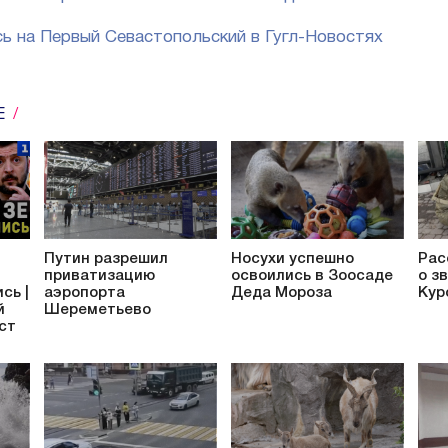
ь на Первый Севастопольский в Гугл-Новостях
Е
Путин разрешил
Носухи успешно
Рас
приватизацию
освоились в Зоосаде
о з
сь |
аэропорта
Деда Мороза
Кур
й
Шереметьево
аст