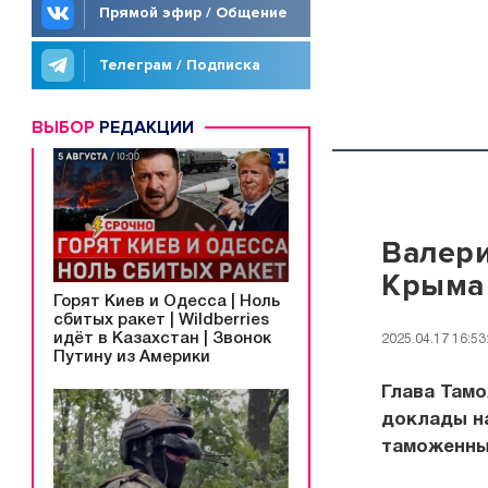
Прямой эфир / Общение
Телеграм / Подписка
ВЫБОР
РЕДАКЦИИ
Валери
Крыма
Горят Киев и Одесса | Ноль
сбитых ракет | Wildberries
идёт в Казахстан | Звонок
2025.04.17 16:53
Путину из Америки
Глава Там
доклады н
таможенны