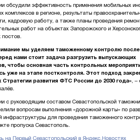
ии обсудили эффективность применения мобильных ин
х комплексов в регионе, результаты правоохранитель
ти, кадровую работу, а также планы проведения ремон
тельных работ на объектах Запорожского и Херсонско
 постов.
нимание мы уделяем таможенному контролю после
еред нами стоит задача разгрузить выпускающих
ов, чтобы основная часть контрольных мероприят
ь уже на этапе постконтроля. Этот подход закре
 Стратегии развития ФТС России до 2030 года»
, –
калёв.
ии с руководящим составом Севастопольской таможни
делили вопросам выполнения «дорожной карты» по раз
й инфраструктуры для проведения таможенного контр
нкте пропуска Севастополь.
ь на Первый Севастопольский в Яндекс.Новостях