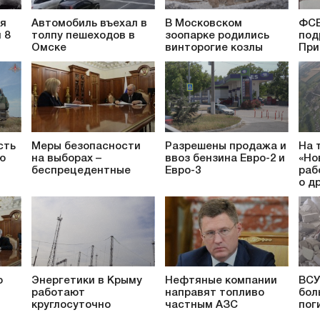
ся
Автомобиль въехал в
В Московском
ФСБ
 8
толпу пешеходов в
зоопарке родились
под
Омске
винторогие козлы
При
сть
Меры безопасности
Разрешены продажа и
На 
ю
на выборах –
ввоз бензина Евро-2 и
«Но
беспрецедентные
Евро-3
раб
о д
о
Энергетики в Крыму
Нефтяные компании
ВСУ
работают
направят топливо
бол
круглосуточно
частным АЗС
пог