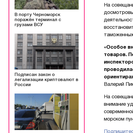
На совещан
досмотровы
В порту Черноморск
поражён терминал с
деятельнос
грузами ВСУ
восстанови
таможенных
«Особое в
товаров. П
инспектор
проводилас
Подписан закон о
ориентирах
легализации криптовалют в
Валерий Пи
России
На совещан
внимание у
современно
морском пу
Подпишитес