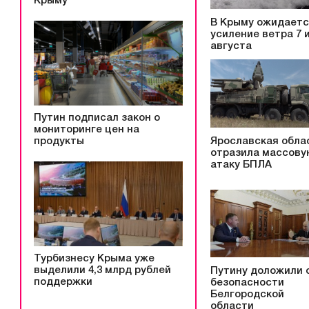
Крыму
В Крыму ожидает
усиление ветра 7 и
августа
Путин подписал закон о
мониторинге цен на
Ярославская обла
продукты
отразила массову
атаку БПЛА
Турбизнесу Крыма уже
выделили 4,3 млрд рублей
Путину доложили 
поддержки
безопасности
Белгородской
области