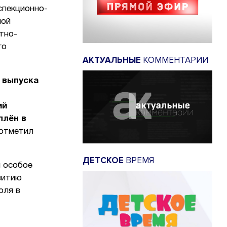
спекционно-
ной
тно-
го
АКТУАЛЬНЫЕ
КОММЕНТАРИИ
 выпуска
ий
плён в
 отметил
ДЕТСКОЕ
ВРЕМЯ
 особое
витию
оля в