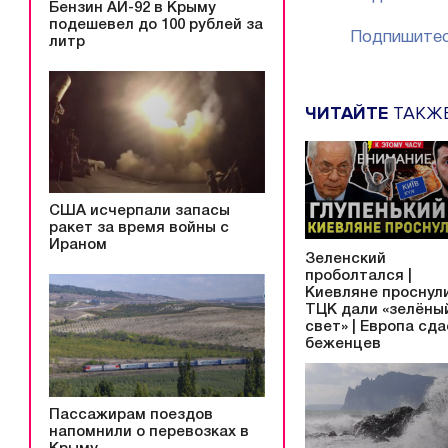
Бензин АИ-92 в Крыму
подешевел до 100 рублей за
Подпишитес
литр
ЧИТАЙТЕ
ТАКЖ
США исчерпали запасы
ракет за время войны с
Ираном
Зеленский
проболтался |
Киевляне проснули
ТЦК дали «зелёны
свет» | Европа сд
беженцев
Пассажирам поездов
напомнили о перевозках в