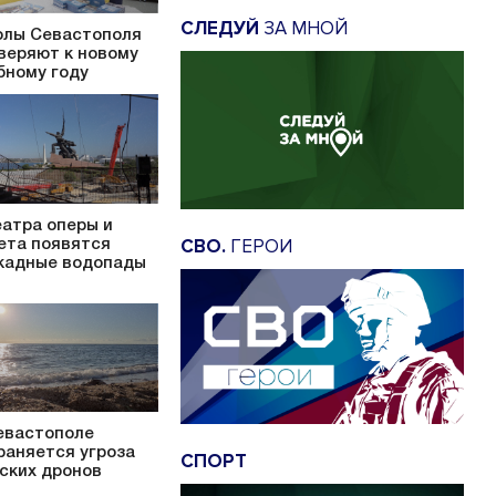
СЛЕДУЙ
ЗА МНОЙ
лы Севастополя
веряют к новому
бному году
еатра оперы и
СВО.
ГЕРОИ
ета появятся
кадные водопады
евастополе
раняется угроза
СПОРТ
ских дронов