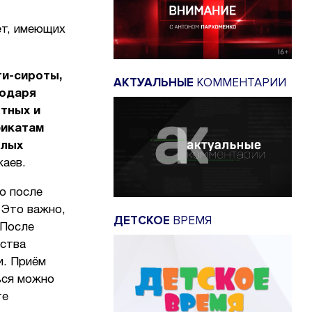
ет, имеющих
ти-сироты,
АКТУАЛЬНЫЕ
КОММЕНТАРИИ
годаря
тных и
фикатам
илых
жаев.
о после
 Это важно,
ДЕТСКОЕ
ВРЕМЯ
 После
дства
и. Приём
ься можно
те