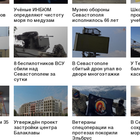
Учёные ИНБЮМ
Музею обороны
Шко
ков
определяют чистоту
Севастополя
про
моря по медузам
исполнилось 66 лет
уче
8 беспилотников ВСУ
В Севастополе
У Т
сбили над
сбитый дрон упал во
бал
т
Севастополем за
дворе многоэтажки
кас
сутки
и 35
Утверждён проект
Ветераны
В С
застройки центра
спецоперации на
сох
Балаклавы
протезах покорили
мор
Эльбрус