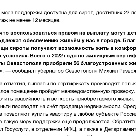
 мера поддержки доступна для сирот, достигших 23 л
аж не менее 12 месяцев.
что воспользоваться правом на выплату могут де
одлежат обеспечению жильём у нас в городе. Бла
ощи сироты получают возможность жить в комфор
 условиях. Всего с 2022 года по жилищным серти
ты Севастополя приобрели 56 благоустроенных ж
»
, — сообщил губернатор Севастополя Михаил Разво
да отметил, выплаты по сертификату производят тольк
жилое помещение пройдёт межведомственную проверку.
ючить аварийность и ветхость приобретаемого жилья.
еньги переводят на счёт продавца недвижимости. Сре
а позволяют купить квартиру в любом субъекте Росси
на такую меру поддержки ещё продолжается. Обратит
л Госуслуги, в отделении МФЦ, а также в Департамен