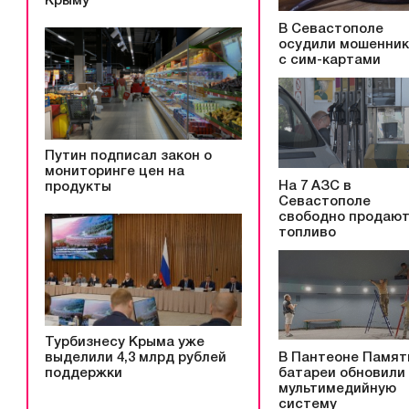
Крыму
В Севастополе
осудили мошенни
с сим-картами
Путин подписал закон о
мониторинге цен на
На 7 АЗС в
продукты
Севастополе
свободно продаю
топливо
Турбизнесу Крыма уже
выделили 4,3 млрд рублей
В Пантеоне Памят
поддержки
батареи обновили
мультимедийную
систему