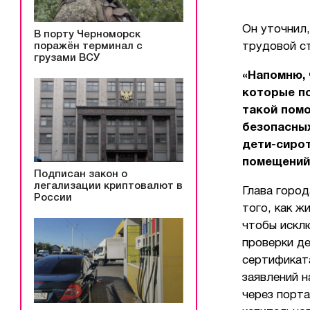
Он уточнил,
В порту Черноморск
поражён терминал с
трудовой ст
грузами ВСУ
«Напомню, 
которые п
такой пом
безопасных
дети-сиро
помещений
Подписан закон о
легализации криптовалют в
Глава горо
России
того, как 
чтобы искл
проверки д
сертификат
заявлений 
через порта