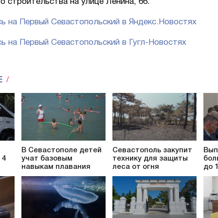
о строительства на улице Ленина, 66.
ь на Первый Севастопольский в Яндекс.Новостях
ь на Первый Севастопольский в Гугл-Новостях
Е
В Севастополе детей
Севастополь закупит
Вып
 4
учат базовым
технику для защиты
бол
навыкам плавания
леса от огня
до 