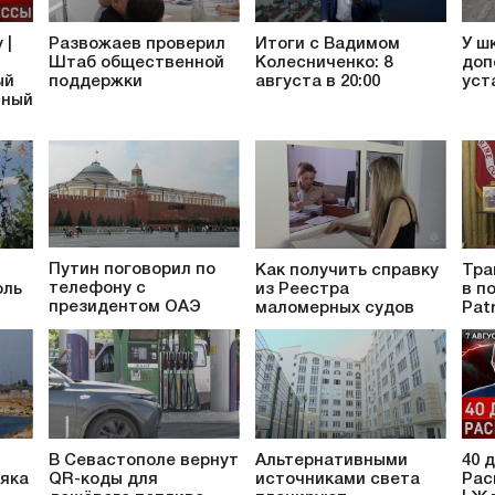
 |
Развожаев проверил
Итоги с Вадимом
У ш
Штаб общественной
Колесниченко: 8
доп
ый
поддержки
августа в 20:00
уст
тный
Путин поговорил по
Как получить справку
Тра
телефону с
оль
из Реестра
в п
президентом ОАЭ
маломерных судов
Pat
В Севастополе вернут
Альтернативными
40 
яка
QR-коды для
источниками света
Рас