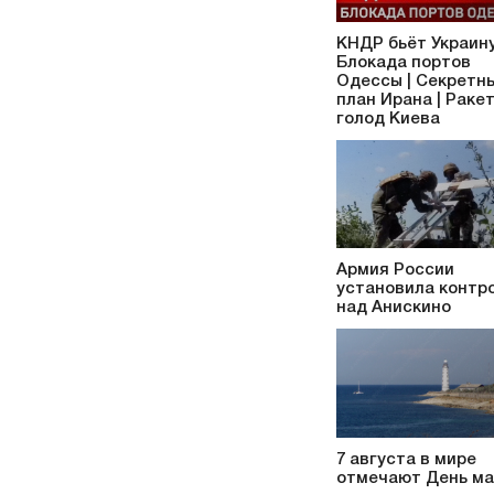
КНДР бьёт Украину
Блокада портов
Одессы | Секретн
план Ирана | Раке
голод Киева
Армия России
установила контр
над Анискино
7 августа в мире
отмечают День ма