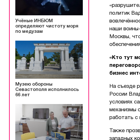
«разрушител
политик Вад
Учёные ИНБЮМ
вовлечённос
определяют чистоту моря
наши воины
по медузам
Москвы, чт
обеспечени
«Кто тут м
переговоро
бизнес инт
Музею обороны
На съезде 
Севастополя исполнилось
России Влад
66 лет
условиях са
механизмы 
работать с 
Также прозв
западных ко