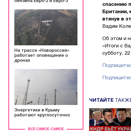
бензина Евро-2 и Евро-3
спасению п
Британии,
втянув в э
Вадим Коле
Об этом и н
«Итоги с В
На трассе «Новороссия»
субботу, 22 
работает оповещение о
дронах
Подпишитес
Подпишитес
ЧИТАЙТЕ
ТАКЖ
Энергетики в Крыму
работают круглосуточно
ВСЕ САМОЕ-САМОЕ