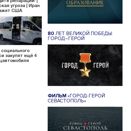
дите репараций! |
ская угроза | Иран
ажет США
80
ЛЕТ ВЕЛИКОЙ ПОБЕДЫ:
ГОРОД–ГЕРОЙ
 социального
си закупят ещё 4
цавтомобиля
ФИЛЬМ
«ГОРОД-ГЕРОЙ
СЕВАСТОПОЛЬ»