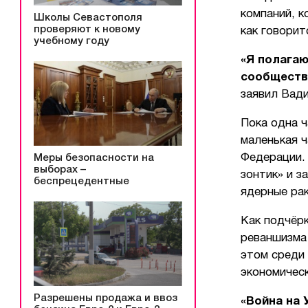
компаний, к
Школы Севастополя
проверяют к новому
как говорит
учебному году
«Я полагаю
сообществ
заявил Вад
Пока одна ч
маленькая ч
Федерации.
Меры безопасности на
выборах –
зонтик» и з
беспрецедентные
ядерные ра
Как подчёрк
реваншизма 
этом среди
экономическ
Разрешены продажа и ввоз
«Война на 