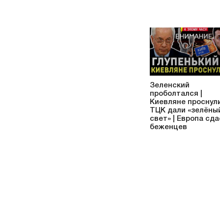
Зеленский
проболтался |
Киевляне проснули
ТЦК дали «зелёны
свет» | Европа сд
беженцев