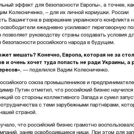
ьный эффект для безопасности Европы», а точнее, ка
им Колесниченко, – для их личной кормушки. России
ть Вашингтона в разрешение украинского конфликта на
-освободители ежедневно усиливают переговорную п
о позволяет руководству страны создавать условия д
я безопасности российского народа в будущем.
ожет мешать? Конечно, Европа, которая не за сто
в и очень хочет туда попасть не ради Украины, а 
ересов»
, — поделился Вадим Колесниченко.
российского союза промышленников и предпринимателе
имир Путин отметил, что российский бизнес научился
нкций со стороны коллективного Запада и сумел запус
сотрудничества с теми зарубежными партнёрами, кото
нашей страной.
учало, что российский бизнес грамотно воспользовал
мпаний, заняв освободившиеся ниши. При этом для за