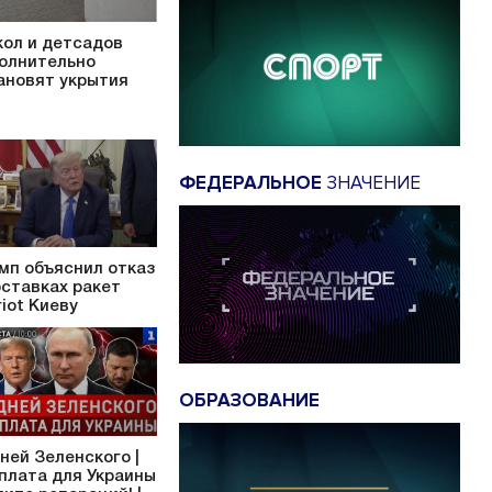
кол и детсадов
олнительно
ановят укрытия
ФЕДЕРАЛЬНОЕ
ЗНАЧЕНИЕ
мп объяснил отказ
оставках ракет
riot Киеву
ОБРАЗОВАНИЕ
дней Зеленского |
плата для Украины