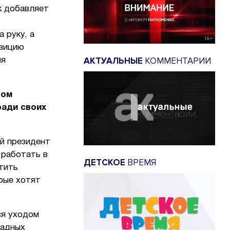
к добавляет
 руку, а
озицию
АКТУАЛЬНЫЕ
КОММЕНТАРИИ
ля
лом
ради своих
й президент
 работать в
ДЕТСКОЕ
ВРЕМЯ
тить
рые хотят
ся уходом
падных