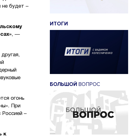
 не будет –
ИТОГИ
ельскому
сах»
, —
 другая,
ой
дерный
звуковые
БОЛЬШОЙ
ВОПРОС
ется огонь
ны». При
 Россией –
ь к