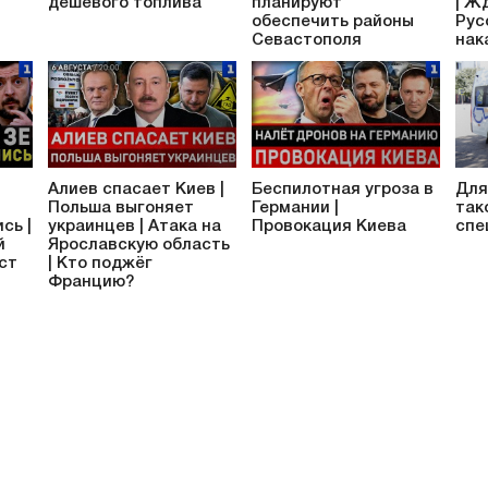
дешёвого топлива
планируют
| Ж
обеспечить районы
Рус
Севастополя
нак
Алиев спасает Киев |
Беспилотная угроза в
Для
Польша выгоняет
Германии |
так
сь |
украинцев | Атака на
Провокация Киева
спе
й
Ярославскую область
аст
| Кто поджёг
Францию?