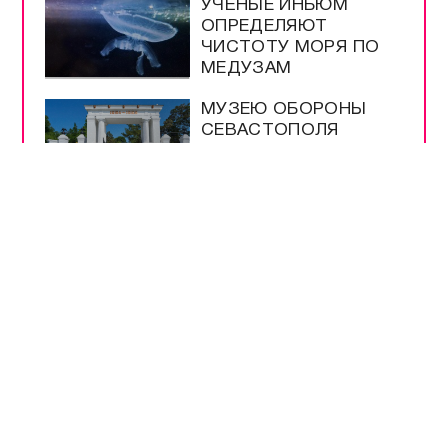
УЧЁНЫЕ ИНБЮМ
ОПРЕДЕЛЯЮТ
ЧИСТОТУ МОРЯ ПО
МЕДУЗАМ
МУЗЕЮ ОБОРОНЫ
СЕВАСТОПОЛЯ
ИСПОЛНИЛОСЬ 66
ЛЕТ
ШКОЛЫ
СЕВАСТОПОЛЯ
ПРОВЕРЯЮТ К
НОВОМУ УЧЕБНОМУ
ГОДУ
МЕРЫ
БЕЗОПАСНОСТИ НА
ВЫБОРАХ –
БЕСПРЕЦЕДЕНТНЫЕ
РАЗРЕШЕНЫ