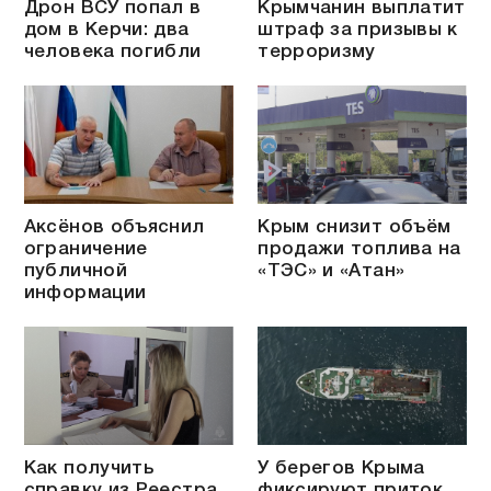
Дрон ВСУ попал в
Крымчанин выплатит
дом в Керчи: два
штраф за призывы к
человека погибли
терроризму
Аксёнов объяснил
Крым снизит объём
ограничение
продажи топлива на
публичной
«ТЭС» и «Атан»
информации
Как получить
У берегов Крыма
справку из Реестра
фиксируют приток