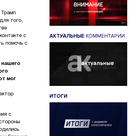
 Трамп
для того,
тве
АКТУАЛЬНЫЕ
КОММЕНТАРИИ
контакте с
ть помочь с
 нашего
ого
рт мог
ректор
ИТОГИ
.
ния с
 стороны
ходились