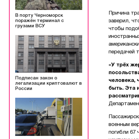
Причина тр
В порту Черноморск
поражён терминал с
заверил, чт
грузами ВСУ
чтобы подо
иностранных
американски
передачей т
«У трёх ж
посольства
Подписан закон о
человека, 
легализации криптовалют в
быть. Эта
России
рассматри
Департамен
Пассажирски
военным ве
погибли 67 