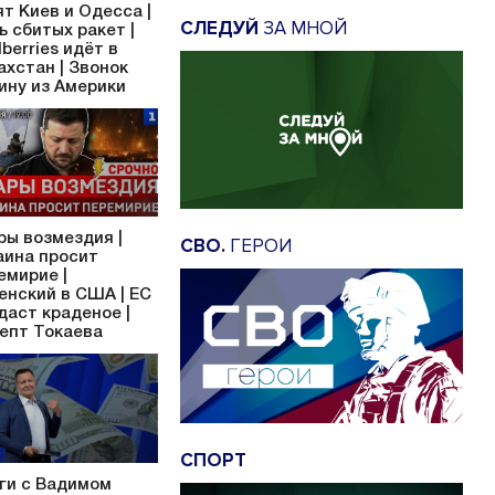
ят Киев и Одесса |
СЛЕДУЙ
ЗА МНОЙ
ь сбитых ракет |
dberries идёт в
ахстан | Звонок
ину из Америки
ры возмездия |
СВО.
ГЕРОИ
аина просит
емирие |
енский в США | ЕС
даст краденое |
епт Токаева
СПОРТ
ги с Вадимом