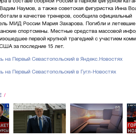
ра в составе сборной России в парном фигурном ката
Вадим Наумов, а также советская фигуристка Инна Вол
ботали в качестве тренеров, сообщила официальный
ель МИД России Мария Захарова. Погибли и летевшие
канские спортсмены. Местные средства массовой инф
оизошедшее первой крупной трагедией с участием комм
США за последние 15 лет.
ь на Первый Севастопольский в Яндекс.Новостях
ь на Первый Севастопольский в Гугл-Новостях
Е