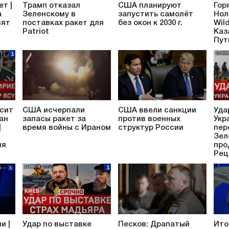
ет |
Трамп отказал
США планируют
Гор
а
Зеленскому в
запустить самолёт
Нол
вят
поставках ракет для
без окон к 2030 г.
Wil
Patriot
Каз
Пут
сит
США исчерпали
США ввели санкции
Уда
ан
запасы ракет за
против военных
Укр
|
время войны с Ираном
структур России
пер
Зел
ия
про
Рец
и |
Удар по выставке
Песков: Драпатый
Ито