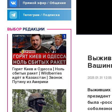
Прямой эфир / Общение
Телеграм / Подписка
ВЫБОР
РЕДАКЦИИ
Выживш
Вашинг
Горят Киев и Одесса | Ноль
сбитых ракет | Wildberries
идёт в Казахстан | Звонок
2025.01.31 12:05
Путину из Америки
Выживших 
президент 
была «росс
соболезно