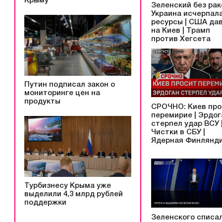
Крыму
Зеленский без рак
Украина исчерпал
ресурсы | США да
на Киев | Трамп
против Хегсета
Путин подписал закон о
мониторинге цен на
продукты
СРОЧНО: Киев про
перемирие | Эрдог
стерпел удар ВСУ 
Чистки в СБУ |
Ядерная Финлянд
Турбизнесу Крыма уже
выделили 4,3 млрд рублей
поддержки
Зеленского списал