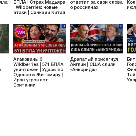
яла
БПЛА | Страх Мадьяра
ответит за свои слова
Кол
| Wildberries: новые
о россиянах
июл
атаки | Санкции Китая
Атакованы 3
Драпатый присягнул
Битв
Wildberries | 571 БПЛА
Англии | США слили
Гол
й
уничтожен | Удары по
«Анкоридж»
Фин
Одессе и Житомиру |
Тай
Иран угрожает
Уда
Британии