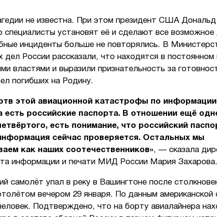
агедии не известна. При этом президент США Дональд
о специалисты установят её и сделают все возможное 
бные инциденты больше не повторялись. В Министерс
 дел России рассказали, что находятся в постоянном 
ми властями и выразили признательность за готовнос
ел погибших на Родину.
ертв этой авиационной катастрофы по информации
 есть российские паспорта. В отношении ещё одн
четвёртого, есть понимание, что российский паспо
 информация сейчас проверяется. Остальных мы
ваем как наших соотечественников»
, — сказала ди
та информации и печати МИД России Мария Захарова
й самолёт упал в реку в Вашингтоне после столкнове
ртолётом вечером 29 января. По данным американской
человек. Подтверждено, что на борту авиалайнера на