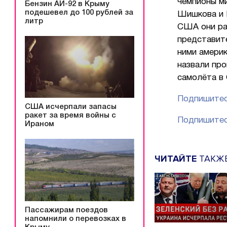
чемпионы ми
Бензин АИ-92 в Крыму
подешевел до 100 рублей за
Шишкова и 
литр
США они ра
представит
ними амери
назвали пр
самолёта в 
Подпишитес
США исчерпали запасы
ракет за время войны с
Подпишитес
Ираном
ЧИТАЙТЕ
ТАКЖ
Пассажирам поездов
напомнили о перевозках в