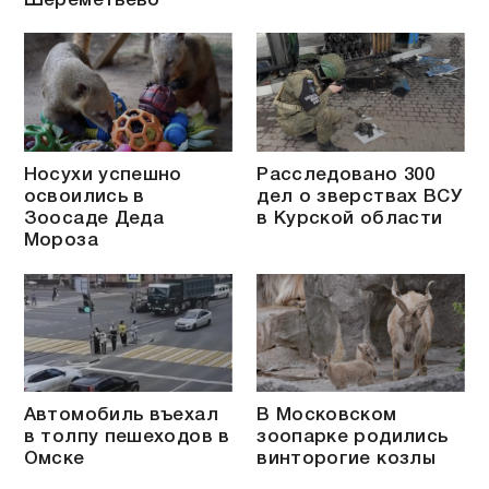
Шереметьево
Носухи успешно
Расследовано 300
освоились в
дел о зверствах ВСУ
Зоосаде Деда
в Курской области
Мороза
Автомобиль въехал
В Московском
в толпу пешеходов в
зоопарке родились
Омске
винторогие козлы